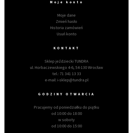
Moje konto
Moje dane
Zmień hasło
Historia zamówień
Usuń konto
KONTAKT
Sklep jeździecki TUNDRA
ul. Horbaczewskiego 4-6, 54-130 Wrocław
tel.:
71 341 13 33
e-mail:
i-sklep@tundra.pl
GODZINY OTWARCIA
Pracujemy od poniedziałku do piątku
od 10:00 do 18:00
w soboty
od 10:00 do 15:00