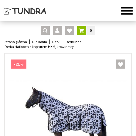
0
Strona główna
Dla konia
Derki
Derki inne
Derka siatkowa z kapturem HKM, krowie łaty
-21%