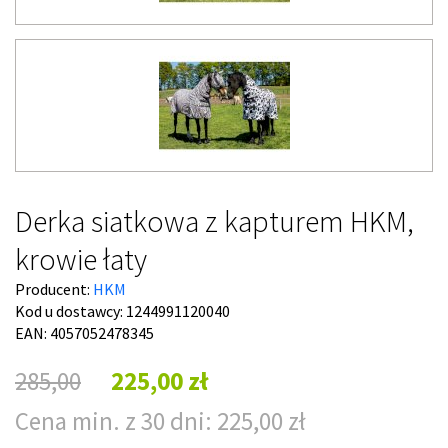
Derka siatkowa z kapturem HKM,
krowie łaty
Producent:
HKM
Kod u dostawcy:
1244991120040
EAN: 4057052478345
285,00
225,00 zł
Cena min. z 30 dni: 225,00 zł