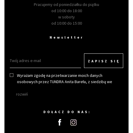
Pracujemy od poniedziałku do piątku
od 10:00 do 18:00
w soboty
od 10:00 do 15:00
Newsletter
ZAPISZ SIĘ
Wyrażam zgodę na przetwarzanie moich danych
osobowych przez TUNDRA Anita Bareła, z siedzibą we
Wrocławiu w celu otrzymywania newslettera.
rozwiń
DOŁACZ DO NAS: