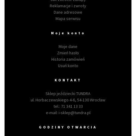
Reklamacje i zwroty
Dane adresowe
Mapa serwisu
Moje konto
Moje dane
Zmień hasło
Historia zamówień
Usuń konto
KONTAKT
Sklep jeździecki TUNDRA
ul. Horbaczewskiego 4-6, 54-130 Wrocław
tel.:
71 341 13 33
e-mail:
i-sklep@tundra.pl
GODZINY OTWARCIA