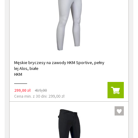
Męskie bryczesy na zawody HKM Sportive, pełny
lej Alos, białe
HKM
299,00 zł
419,00
Cena min. z 30 dni: 299,00 zł