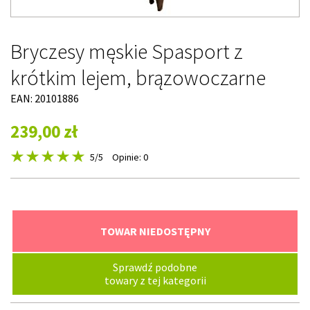
Bryczesy męskie Spasport z
krótkim lejem, brązowoczarne
EAN: 20101886
239,00 zł
5
/5
Opinie: 0
TOWAR NIEDOSTĘPNY
Sprawdź podobne
towary z tej kategorii