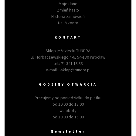
Moje dane
Zmień hasło
Historia zamówień
Usuń konto
KONTAKT
Sklep jeździecki TUNDRA
ul. Horbaczewskiego 4-6, 54-130 Wrocław
tel.:
71 341 13 33
e-mail:
i-sklep@tundra.pl
GODZINY OTWARCIA
Pracujemy od poniedziałku do piątku
od 10:00 do 18:00
w soboty
od 10:00 do 15:00
Newsletter