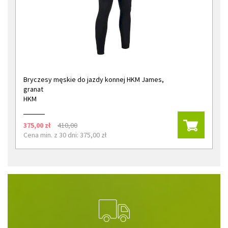
Bryczesy męskie do jazdy konnej HKM James,
granat
HKM
375,00 zł
410,00
Cena min. z 30 dni: 375,00 zł