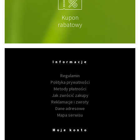
Kupon
rabatowy
Informacje
Regulamin
Polityka prywatności
Metody płatności
Jak zwrócić zakupy
Reklamacje i zwroty
Dane adresowe
Mapa serwisu
Moje konto