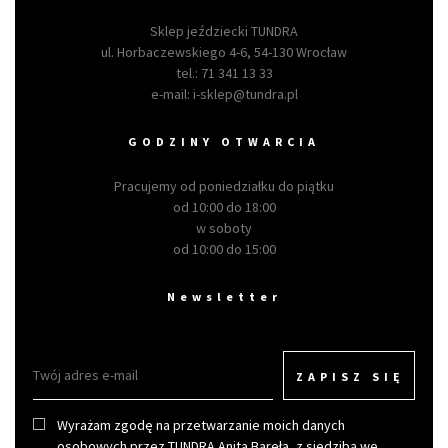
Sklep jeździecki TUNDRA
ul. Horbaczewskiego 4-6, 54-130 Wrocław
tel.:
71 341 13 33
e-mail:
i-sklep@tundra.pl
GODZINY OTWARCIA
Pracujemy od poniedziałku do piątku
od 10:00 do 18:00
w soboty
od 10:00 do 15:00
Newsletter
ZAPISZ SIĘ
Wyrażam zgodę na przetwarzanie moich danych
osobowych przez TUNDRA Anita Bareła, z siedzibą we