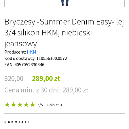
Bryczesy -Summer Denim Easy- lej
3/4 silikon HKM, niebieski
jeansowy
Producent:
HKM
Kod u dostawcy:
110556100.0572
EAN: 4057052330346
320,00
289,00 zł
Cena min. z 30 dni: 289,00 zł
5
/5
Opinie: 0
Rozmiar: