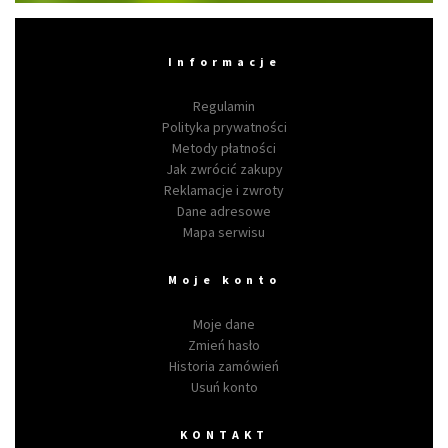
Informacje
Regulamin
Polityka prywatności
Metody płatności
Jak zwrócić zakupy
Reklamacje i zwroty
Dane adresowe
Mapa serwisu
Moje konto
Moje dane
Zmień hasło
Historia zamówień
Usuń konto
KONTAKT