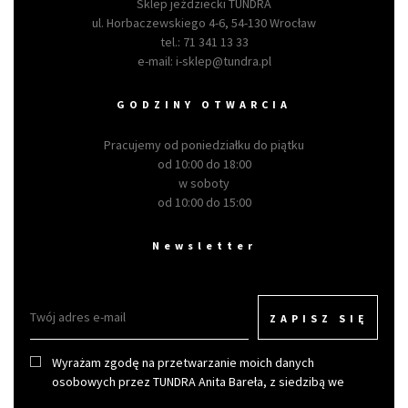
Sklep jeździecki TUNDRA
ul. Horbaczewskiego 4-6, 54-130 Wrocław
tel.:
71 341 13 33
e-mail:
i-sklep@tundra.pl
GODZINY OTWARCIA
Pracujemy od poniedziałku do piątku
od 10:00 do 18:00
w soboty
od 10:00 do 15:00
Newsletter
ZAPISZ SIĘ
Wyrażam zgodę na przetwarzanie moich danych
osobowych przez TUNDRA Anita Bareła, z siedzibą we
Wrocławiu w celu otrzymywania newslettera.