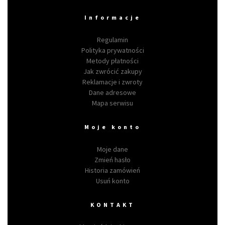
Informacje
Regulamin
Polityka prywatności
Metody płatności
Jak zwrócić zakupy
Reklamacje i zwroty
Dane adresowe
Mapa serwisu
Moje konto
Moje dane
Zmień hasło
Historia zamówień
Usuń konto
KONTAKT