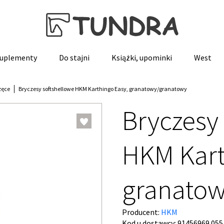
 suplementy
Do stajni
Książki, upominki
West
zęce
Bryczesy softshellowe HKM Karthingo Easy, granatowy/granatowy
Bryczesy
HKM Kart
granatow
Producent:
HKM
Kod u dostawcy:
91456969.055