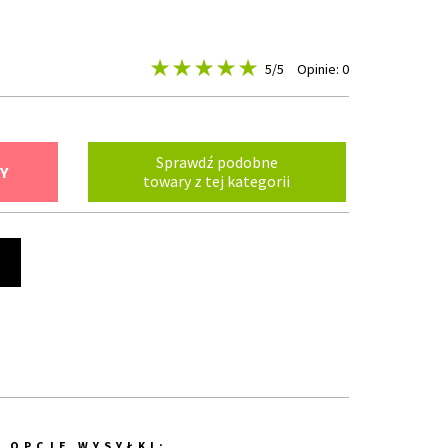
5
/5
Opinie: 0
Sprawdź podobne
Y
towary z tej kategorii
t
OPCJE WYSYŁKI: