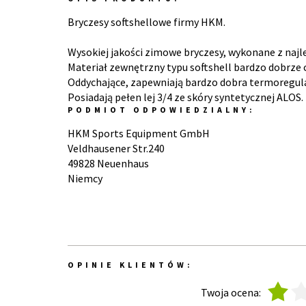
Bryczesy softshellowe firmy HKM.
Wysokiej jakości zimowe bryczesy, wykonane z najle
Materiał zewnętrzny typu softshell bardzo dobrze 
Oddychające, zapewniają bardzo dobra termoregula
Posiadają pełen lej 3/4 ze skóry syntetycznej ALOS.
PODMIOT ODPOWIEDZIALNY:
HKM Sports Equipment GmbH
Veldhausener Str.240
49828 Neuenhaus
Niemcy
OPINIE KLIENTÓW:
1
2
Twoja ocena: