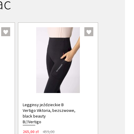
ać
Legginsy jeździeckie B
Vertigo Viktoria, bezszwowe,
black beauty
B//Vertigo
265,00 zł
459,00