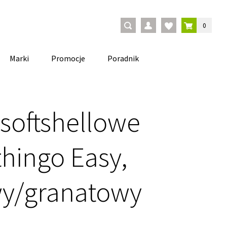
0
Marki
Promocje
Poradnik
 softshellowe
hingo Easy,
y/granatowy