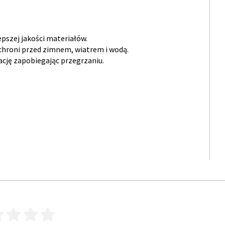
pszej jakości materiałów.
chroni przed zimnem, wiatrem i wodą.
cję zapobiegając przegrzaniu.
3
4
5