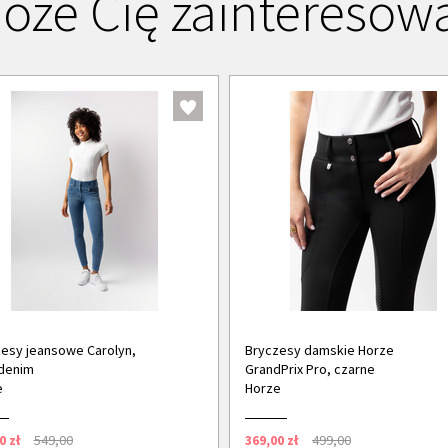
oże Cię zainteresow
esy jeansowe Carolyn,
Bryczesy damskie Horze
denim
GrandPrix Pro, czarne
e
Horze
0 zł
549,00
369,00 zł
499,00