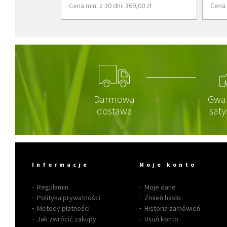
Cena min. z 30 dni: 369,00 zł
Cena 
Darmowa
Gwa
dostawa
saty
Informacje
Moje konto
Regulamin
Moje dane
Polityka prywatności
Zmień hasło
Metody płatności
Historia zamówień
Jak zwrócić zakupy
Usuń konto