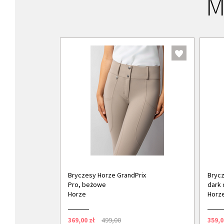
M
Bryczesy Horze GrandPrix
Brycz
Pro, beżowe
dark 
Horze
Horz
369,00 zł
499,00
359,0