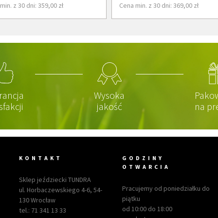
min. z 30 dni: 359,00 zł
Cena min. z 30 dni: 369,00 zł
rancja
Wysoka
Pako
sfakcji
jakość
na pr
KONTAKT
GODZINY
OTWARCIA
Sklep jeździecki TUNDRA
Pracujemy od poniedziałku do
ul. Horbaczewskiego 4-6, 54-
piątku
130 Wrocław
od 10:00 do 18:00
tel.:
71 341 13 33