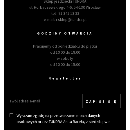
Sklep jeździecki TUNDRA
ul. Horbaczewskiego 4-6, 54-130 Wrocław
tel.:
71 341 13 33
e-mail:
i-sklep@tundra.pl
GODZINY OTWARCIA
Pracujemy od poniedziałku do piątku
od 10:00 do 18:00
w soboty
od 10:00 do 15:00
Newsletter
ZAPISZ SIĘ
Wyrażam zgodę na przetwarzanie moich danych
osobowych przez TUNDRA Anita Bareła, z siedzibą we
Wrocławiu w celu otrzymywania newslettera.