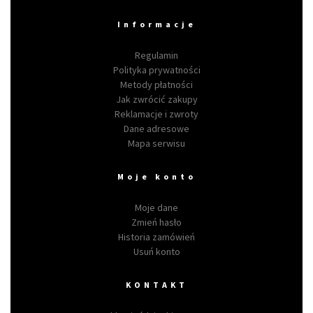
Informacje
Regulamin
Polityka prywatności
Metody płatności
Jak zwrócić zakupy
Reklamacje i zwroty
Dane adresowe
Mapa serwisu
Moje konto
Moje dane
Zmień hasło
Historia zamówień
Usuń konto
KONTAKT