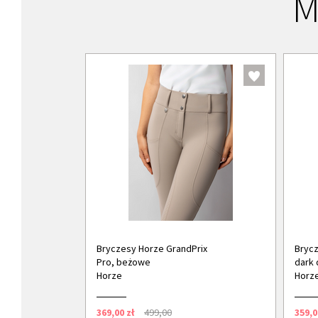
M
Bryczesy Horze GrandPrix
Brycz
Pro, beżowe
dark 
Horze
Horz
369,00 zł
499,00
359,0