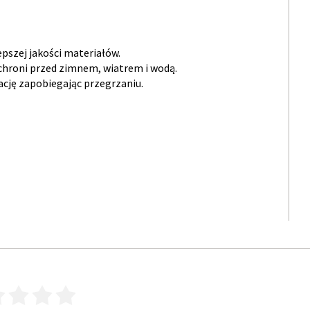
pszej jakości materiałów.
chroni przed zimnem, wiatrem i wodą.
cję zapobiegając przegrzaniu.
3
4
5