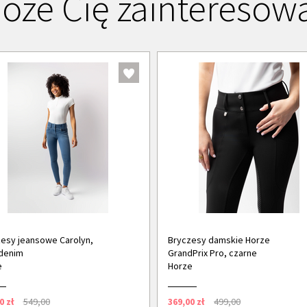
oże Cię zainteresow
esy jeansowe Carolyn,
Bryczesy damskie Horze
denim
GrandPrix Pro, czarne
e
Horze
0 zł
549,00
369,00 zł
499,00