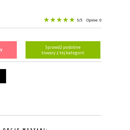
5
/5
Opinie: 0
Sprawdź podobne
Y
towary z tej kategorii
t
OPCJE WYSYŁKI: