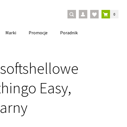
0
Marki
Promocje
Poradnik
 softshellowe
hingo Easy,
zarny