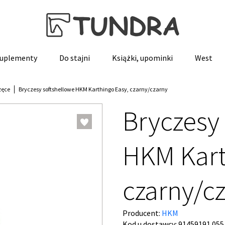
 suplementy
Do stajni
Książki, upominki
West
zęce
Bryczesy softshellowe HKM Karthingo Easy, czarny/czarny
Bryczesy
HKM Kart
czarny/c
Producent:
HKM
Kod u dostawcy:
91459191.055