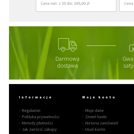
Cena min. z 30 dni: 369,00 zł
Cena 
Darmowa
Gwa
dostawa
saty
Informacje
Moje konto
Regulamin
Moje dane
Polityka prywatności
Zmień hasło
Metody płatności
Historia zamówień
Jak zwrócić zakupy
Usuń konto