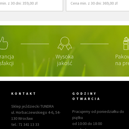
min. z 30 dni: 359,00 zł
Cena min. z 30 dni: 369,00 zł
rancja
Wysoka
Pako
sfakcji
jakość
na pr
KONTAKT
GODZINY
OTWARCIA
Sklep jeździecki TUNDRA
Pracujemy od poniedziałku do
ul. Horbaczewskiego 4-6, 54-
piątku
130 Wrocław
od 10:00 do 18:00
tel.:
71 341 13 33