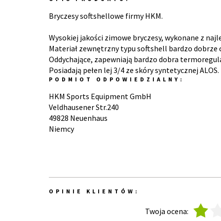
Bryczesy softshellowe firmy HKM.
Wysokiej jakości zimowe bryczesy, wykonane z najle
Materiał zewnętrzny typu softshell bardzo dobrze 
Oddychające, zapewniają bardzo dobra termoregula
Posiadają pełen lej 3/4 ze skóry syntetycznej ALOS.
PODMIOT ODPOWIEDZIALNY:
HKM Sports Equipment GmbH
Veldhausener Str.240
49828 Neuenhaus
Niemcy
OPINIE KLIENTÓW:
1
2
Twoja ocena: