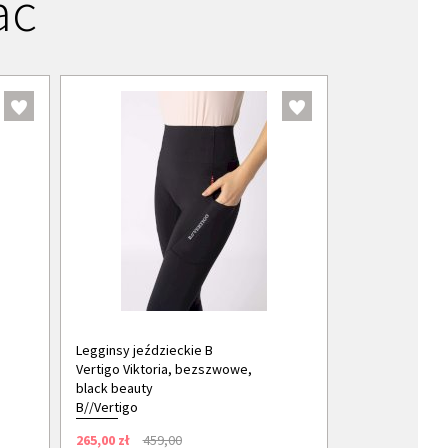
ać
Legginsy jeździeckie B
Vertigo Viktoria, bezszwowe,
black beauty
B//Vertigo
265,00 zł
459,00