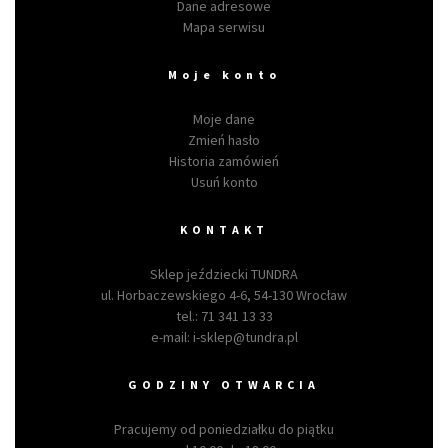
Dane adresowe
Mapa serwisu
Moje konto
Moje dane
Zmień hasło
Historia zamówień
Usuń konto
KONTAKT
Sklep jeździecki TUNDRA
ul. Horbaczewskiego 4-6, 54-130 Wrocław
tel.:
71 341 13 33
e-mail:
i-sklep@tundra.pl
GODZINY OTWARCIA
Pracujemy od poniedziałku do piątku