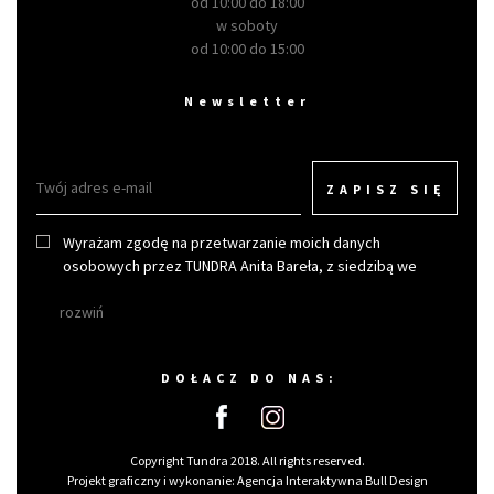
od 10:00 do 18:00
w soboty
od 10:00 do 15:00
Newsletter
ZAPISZ SIĘ
Wyrażam zgodę na przetwarzanie moich danych
osobowych przez TUNDRA Anita Bareła, z siedzibą we
Wrocławiu w celu otrzymywania newslettera.
rozwiń
DOŁACZ DO NAS:
Copyright Tundra 2018. All rights reserved.
Projekt graficzny i wykonanie:
Agencja Interaktywna Bull Design