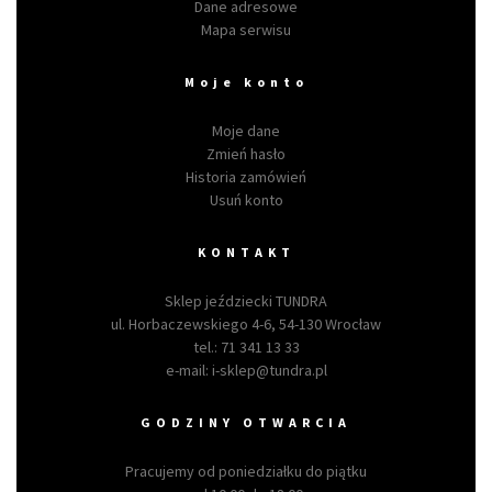
Dane adresowe
Mapa serwisu
Moje konto
Moje dane
Zmień hasło
Historia zamówień
Usuń konto
KONTAKT
Sklep jeździecki TUNDRA
ul. Horbaczewskiego 4-6, 54-130 Wrocław
tel.:
71 341 13 33
e-mail:
i-sklep@tundra.pl
GODZINY OTWARCIA
Pracujemy od poniedziałku do piątku