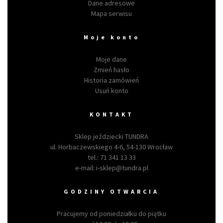
Dane adresowe
Mapa serwisu
Moje konto
Moje dane
Zmień hasło
Historia zamówień
Usuń konto
KONTAKT
Sklep jeździecki TUNDRA
ul. Horbaczewskiego 4-6, 54-130 Wrocław
tel.:
71 341 13 33
e-mail:
i-sklep@tundra.pl
GODZINY OTWARCIA
Pracujemy od poniedziałku do piątku