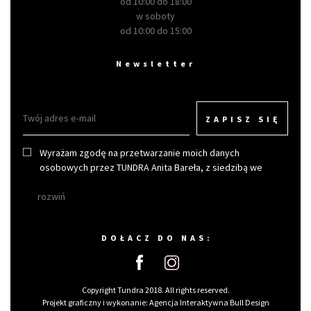
od 10:00 do 18:00
w soboty
od 10:00 do 15:00
Newsletter
ZAPISZ SIĘ
Wyrażam zgodę na przetwarzanie moich danych
osobowych przez TUNDRA Anita Bareła, z siedzibą we
Wrocławiu w celu otrzymywania newslettera.
rozwiń
DOŁACZ DO NAS:
Copyright Tundra 2018. All rights reserved.
Projekt graficzny i wykonanie:
Agencja Interaktywna Bull Design