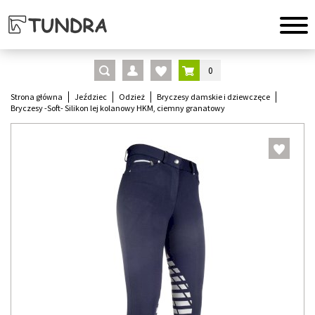
0
Strona główna
Jeździec
Odzież
Bryczesy damskie i dziewczęce
Bryczesy -Soft- Silikon lej kolanowy HKM, ciemny granatowy