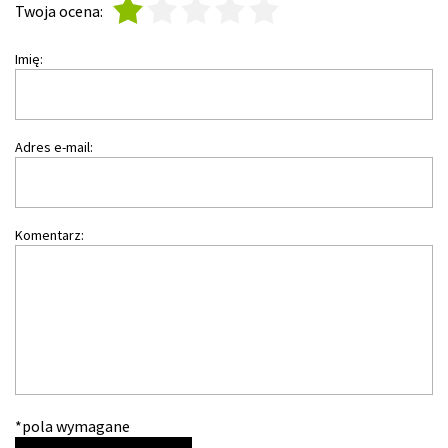
1
2
3
4
5
Twoja ocena:
Imię:
Adres e-mail:
Komentarz:
*pola wymagane