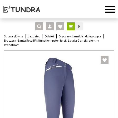
0
Strona główna
Jeździec
Odzież
Bryczesy damskie i dziewczęce
Bryczesy -Santa Rosa PAM function- pełen lej sil. Lauria Garrelli, ciemny
granatowy