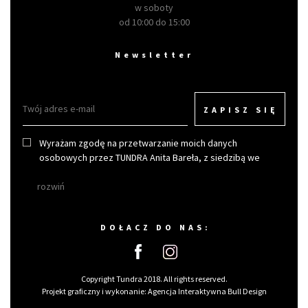
w soboty
od 10:00 do 15:00
Newsletter
ZAPISZ SIĘ
Wyrażam zgodę na przetwarzanie moich danych
osobowych przez TUNDRA Anita Bareła, z siedzibą we
Wrocławiu w celu otrzymywania newslettera.
rozwiń
DOŁACZ DO NAS:
Copyright Tundra 2018. All rights reserved.
Projekt graficzny i wykonanie:
Agencja Interaktywna Bull Design