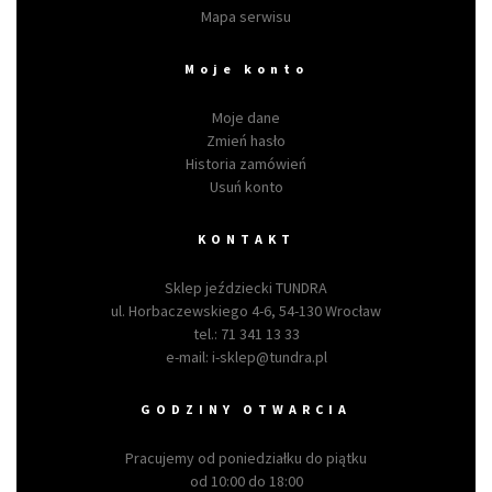
Mapa serwisu
Moje konto
Moje dane
Zmień hasło
Historia zamówień
Usuń konto
KONTAKT
Sklep jeździecki TUNDRA
ul. Horbaczewskiego 4-6, 54-130 Wrocław
tel.:
71 341 13 33
e-mail:
i-sklep@tundra.pl
GODZINY OTWARCIA
Pracujemy od poniedziałku do piątku
od 10:00 do 18:00