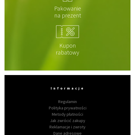
Pakowanie
na prezent
Kupon
rabatowy
Informacje
Regulamin
Polityka prywatności
Metody płatności
Jak zwrócić zakupy
Reklamacje i zwroty
Dane adresowe