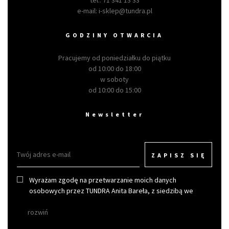
tel.:
71 341 13 33
e-mail:
i-sklep@tundra.pl
GODZINY OTWARCIA
Pracujemy od poniedziałku do piątku
od 10:00 do 18:00
w soboty
od 10:00 do 15:00
Newsletter
ZAPISZ SIĘ
Wyrażam zgodę na przetwarzanie moich danych
osobowych przez TUNDRA Anita Bareła, z siedzibą we
Wrocławiu w celu otrzymywania newslettera.
rozwiń