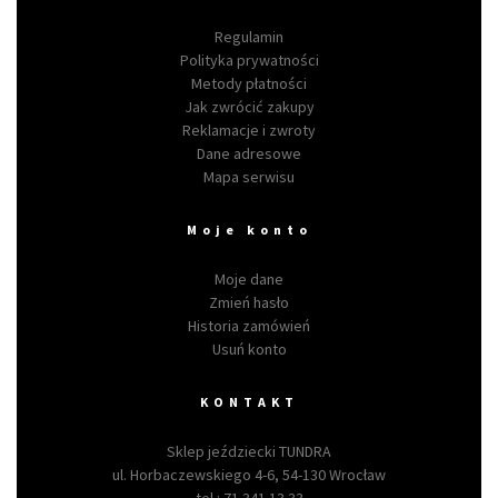
Regulamin
Polityka prywatności
Metody płatności
Jak zwrócić zakupy
Reklamacje i zwroty
Dane adresowe
Mapa serwisu
Moje konto
Moje dane
Zmień hasło
Historia zamówień
Usuń konto
KONTAKT
Sklep jeździecki TUNDRA
ul. Horbaczewskiego 4-6, 54-130 Wrocław