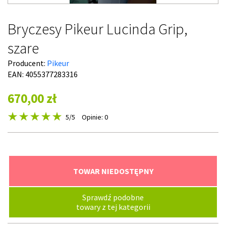
Bryczesy Pikeur Lucinda Grip,
szare
Producent:
Pikeur
EAN: 4055377283316
670,00 zł
5
/5
Opinie: 0
TOWAR NIEDOSTĘPNY
Sprawdź podobne
towary z tej kategorii