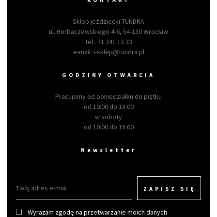
Sklep jeździecki TUNDRA
ul. Horbaczewskiego 4-6, 54-130 Wrocław
tel.:
71 341 13 33
e-mail:
i-sklep@tundra.pl
GODZINY OTWARCIA
Pracujemy od poniedziałku do piątku
od 10:00 do 18:00
w soboty
od 10:00 do 15:00
Newsletter
ZAPISZ SIĘ
Wyrażam zgodę na przetwarzanie moich danych