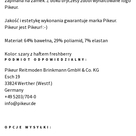
zapinana na zamek. Z boku bryczesy zdobi wyhaftowane logo
Pikeur.
Jakość i estetykę wykonania gwarantuje marka Pikeur.
Pikeur jest Pikeur! :-)
Materiał: 64% bawełna, 29% poliamid, 7% elastan
Kolor: szary z haftem freshberry
PODMIOT ODPOWIEDZIALNY:
Pikeur Reitmoden Brinkmann GmbH & Co. KG
Esch 19
33824 Werther (Westf.)
Germany
+49 5203/704-0
info@pikeur.de
OPCJE WYSYŁKI: