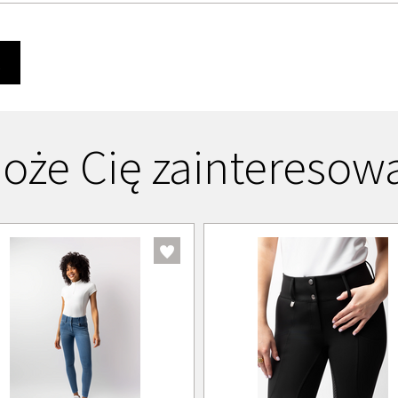
Ę
oże Cię zainteresow