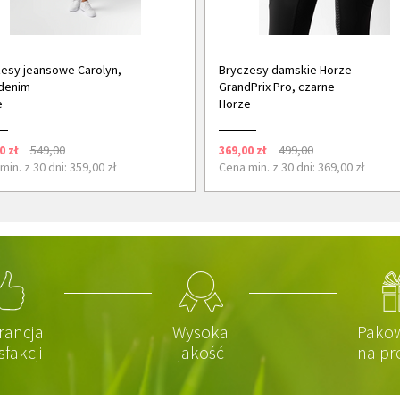
esy jeansowe Carolyn,
Bryczesy damskie Horze
denim
GrandPrix Pro, czarne
e
Horze
0 zł
549,00
369,00 zł
499,00
min. z 30 dni: 359,00 zł
Cena min. z 30 dni: 369,00 zł
rancja
Wysoka
Pako
sfakcji
jakość
na pr