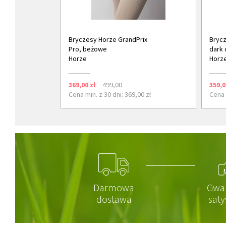
Bryczesy Horze GrandPrix
Brycz
Pro, beżowe
dark 
Horze
Horz
369,00 zł
499,00
359,0
Cena min. z 30 dni: 369,00 zł
Cena 
Darmowa
Gwa
dostawa
saty