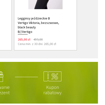
Legginsy jeździeckie B
Vertigo Viktoria, bezszwowe,
black beauty
B//Vertigo
265,00 zł
459,00
Cena min. z 30 dni: 265,00 zł
wanie
Kupon
ezent
rabatowy