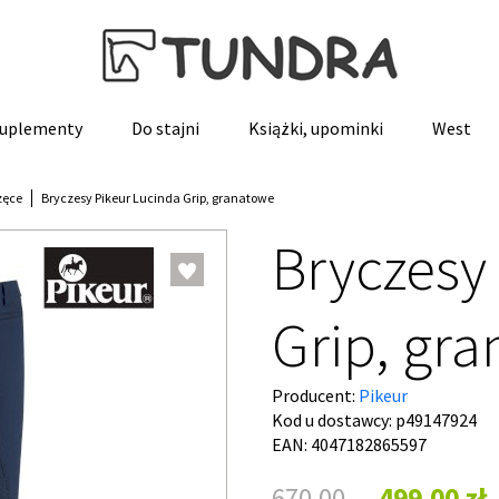
 suplementy
Do stajni
Książki, upominki
West
zęce
Bryczesy Pikeur Lucinda Grip, granatowe
Bryczesy
Grip, gr
Producent:
Pikeur
Kod u dostawcy:
p49147924
EAN: 4047182865597
670,00
499,00 zł