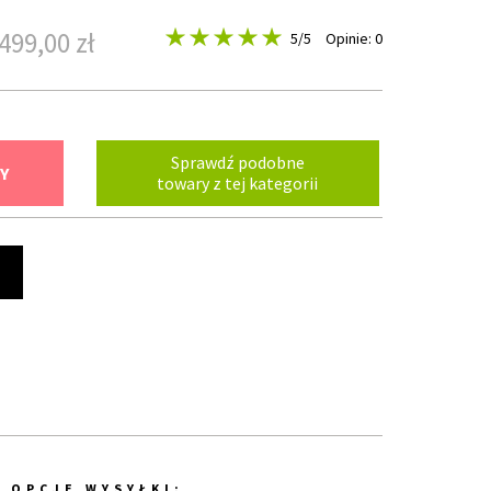
499,00 zł
5
/5
Opinie: 0
Sprawdź podobne
Y
towary z tej kategorii
t
OPCJE WYSYŁKI: