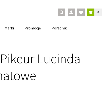
0
Marki
Promocje
Poradnik
 Pikeur Lucinda
anatowe