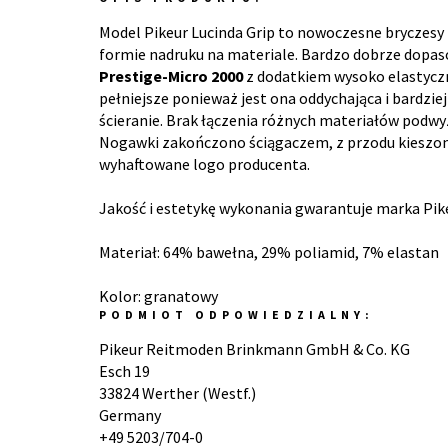
Model Pikeur Lucinda Grip to nowoczesne bryczes
formie nadruku na materiale. Bardzo dobrze dopasow
Prestige-Micro 2000
z dodatkiem wysoko elastyczn
pełniejsze ponieważ jest ona oddychająca i bardzi
ścieranie. Brak łączenia różnych materiałów podw
Nogawki zakończono ściągaczem, z przodu kieszon
wyhaftowane logo producenta.
Jakość i estetykę wykonania gwarantuje marka Pikeur
Materiał: 64% bawełna, 29% poliamid, 7% elastan
Kolor: granatowy
PODMIOT ODPOWIEDZIALNY:
Pikeur Reitmoden Brinkmann GmbH & Co. KG
Esch 19
33824 Werther (Westf.)
Germany
+49 5203/704-0