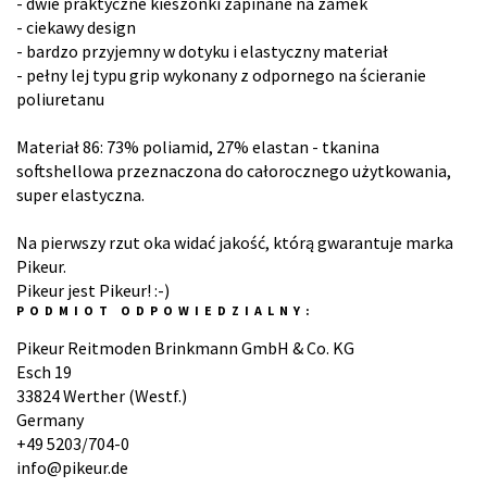
- dwie praktyczne kieszonki zapinane na zamek
- ciekawy design
- bardzo przyjemny w dotyku i elastyczny materiał
- pełny lej typu grip wykonany z odpornego na ścieranie
poliuretanu
Materiał 86: 73% poliamid, 27% elastan - tkanina
softshellowa przeznaczona do całorocznego użytkowania,
super elastyczna.
Na pierwszy rzut oka widać jakość, którą gwarantuje marka
Pikeur.
Pikeur jest Pikeur! :-)
PODMIOT ODPOWIEDZIALNY:
Pikeur Reitmoden Brinkmann GmbH & Co. KG
Esch 19
33824 Werther (Westf.)
Germany
+49 5203/704-0
info@pikeur.de