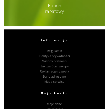
Kupon
rabatowy
Informacje
Regulamin
Polityka prywatności
Metody płatności
Jak zwrócić zakupy
Reklamacje i zwroty
Dane adresowe
Mapa serwisu
Moje konto
Moje dane