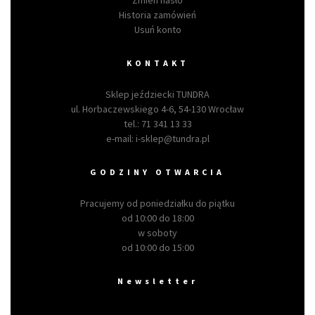
Zmień hasło
Historia zamówień
Usuń konto
KONTAKT
Sklep jeździecki TUNDRA
ul. Horbaczewskiego 4-6, 54-130 Wrocław
tel.:
71 341 13 33
e-mail:
i-sklep@tundra.pl
GODZINY OTWARCIA
Pracujemy od poniedziałku do piątku
od 10:00 do 18:00
w soboty
od 10:00 do 15:00
Newsletter