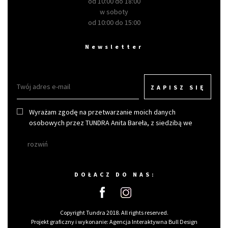
od 10:00 do 18:00
w soboty
od 10:00 do 15:00
Newsletter
ZAPISZ SIĘ
Wyrażam zgodę na przetwarzanie moich danych
osobowych przez TUNDRA Anita Bareła, z siedzibą we
Wrocławiu w celu otrzymywania newslettera.
rozwiń
DOŁACZ DO NAS:
Copyright Tundra 2018. All rights reserved.
Projekt graficzny i wykonanie:
Agencja Interaktywna Bull Design