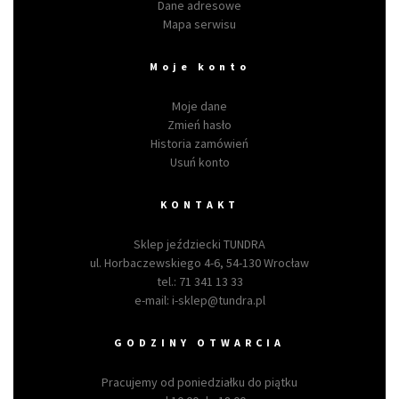
Dane adresowe
Mapa serwisu
Moje konto
Moje dane
Zmień hasło
Historia zamówień
Usuń konto
KONTAKT
Sklep jeździecki TUNDRA
ul. Horbaczewskiego 4-6, 54-130 Wrocław
tel.:
71 341 13 33
e-mail:
i-sklep@tundra.pl
GODZINY OTWARCIA
Pracujemy od poniedziałku do piątku