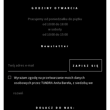
GODZINY OTWARCIA
Pracujemy od poniedziałku do piątku
od 10:00 do 18:00
w soboty
od 10:00 do 15:00
Newsletter
ZAPISZ SIĘ
Wyrażam zgodę na przetwarzanie moich danych
osobowych przez TUNDRA Anita Bareła, z siedzibą we
Wrocławiu w celu otrzymywania newslettera.
rozwiń
DOŁACZ DO NAS: