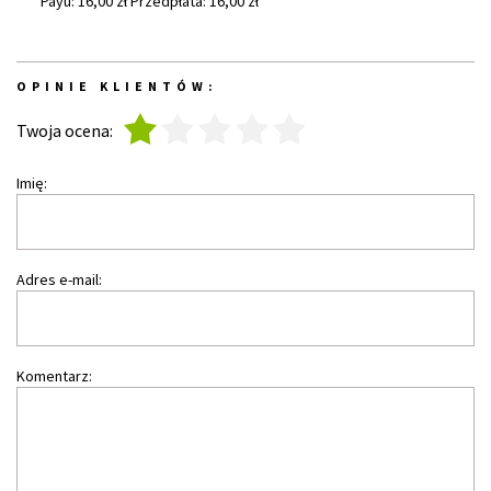
Payu: 16,00 zł Przedpłata: 16,00 zł
OPINIE KLIENTÓW:
1
2
3
4
5
Twoja ocena:
Imię:
Adres e-mail:
Komentarz: