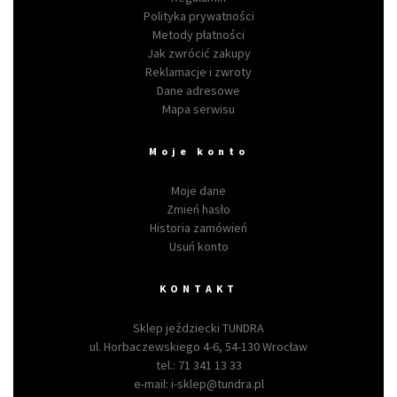
Polityka prywatności
Metody płatności
Jak zwrócić zakupy
Reklamacje i zwroty
Dane adresowe
Mapa serwisu
Moje konto
Moje dane
Zmień hasło
Historia zamówień
Usuń konto
KONTAKT
Sklep jeździecki TUNDRA
ul. Horbaczewskiego 4-6, 54-130 Wrocław
tel.:
71 341 13 33
e-mail:
i-sklep@tundra.pl