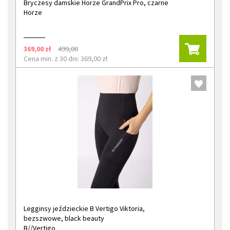
Bryczesy damskie Horze GrandPrix Pro, czarne
Horze
369,00 zł
499,00
Cena min. z 30 dni: 369,00 zł
Legginsy jeździeckie B Vertigo Viktoria,
bezszwowe, black beauty
B//Vertigo