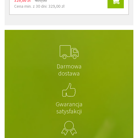
329,00 zł
409,00
Cena min. z 30 dni: 329,00 zł
Darmowa
dostawa
Gwarancja
satysfakcji