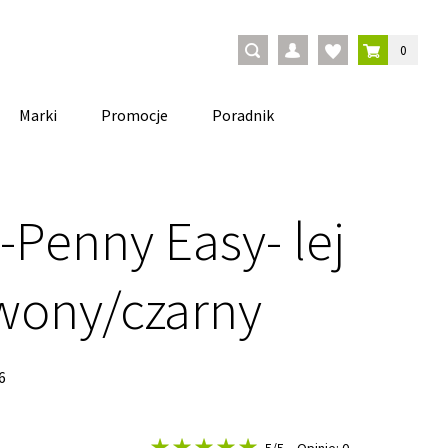
0
Marki
Promocje
Poradnik
-Penny Easy- lej
rwony/czarny
6