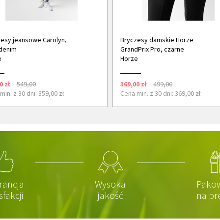
esy jeansowe Carolyn,
Bryczesy damskie Horze
denim
GrandPrix Pro, czarne
e
Horze
0 zł
549,00
369,00 zł
499,00
min. z 30 dni: 359,00 zł
Cena min. z 30 dni: 369,00 zł
rancja
Wysoka
Pako
sfakcji
jakość
na pr