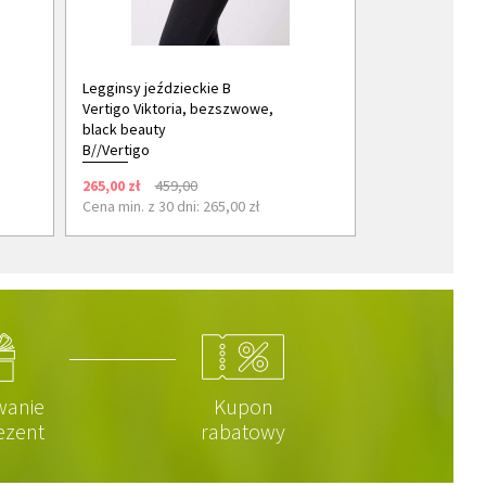
Legginsy jeździeckie B
Vertigo Viktoria, bezszwowe,
black beauty
B//Vertigo
265,00 zł
459,00
Cena min. z 30 dni: 265,00 zł
wanie
Kupon
ezent
rabatowy