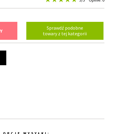
5
/5
Opinie: 0
Sprawdź podobne
Y
towary z tej kategorii
t
OPCJE WYSYŁKI: