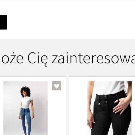
Ę
oże Cię zainteresow