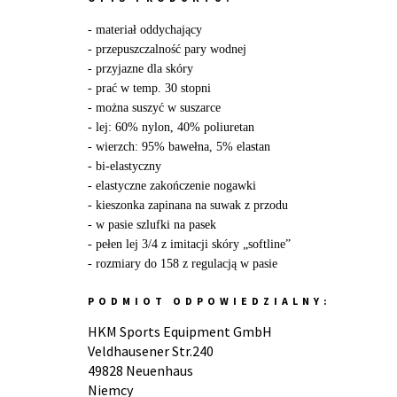
- materiał oddychający
- przepuszczalność pary wodnej
- przyjazne dla skóry
- prać w temp. 30 stopni
- można suszyć w suszarce
- lej: 60% nylon, 40% poliuretan
- wierzch: 95% bawełna, 5% elastan
- bi-elastyczny
- elastyczne zakończenie nogawki
- kieszonka zapinana na suwak z przodu
- w pasie szlufki na pasek
- pełen lej 3/4 z imitacji skóry „softline”
- rozmiary do 158 z regulacją w pasie
PODMIOT ODPOWIEDZIALNY:
HKM Sports Equipment GmbH
Veldhausener Str.240
49828 Neuenhaus
Niemcy