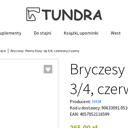
 suplementy
Do stajni
Książki, upominki
West
zęce
Bryczesy -Penny Easy- lej 3/4, czerwony/czarny
Bryczesy 
3/4, cze
Producent:
HKM
Kod u dostawcy:
90633091.051
EAN: 4057052116599
265,00 zł