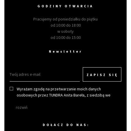
GODZINY OTWARCIA
Pracujemy od poniedziałku do piątku
od 10:00 do 18:00
w soboty
od 10:00 do 15:00
Newsletter
ZAPISZ SIĘ
Wyrażam zgodę na przetwarzanie moich danych
osobowych przez TUNDRA Anita Bareła, z siedzibą we
Wrocławiu w celu otrzymywania newslettera.
rozwiń
DOŁACZ DO NAS: