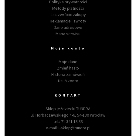
Polityka prywatności
Metody płatności
Jak zwrócić zakupy
Reklamacje i zwroty
Dane adresowe
Mapa serwisu
Moje konto
Moje dane
Zmień hasło
Historia zamówień
Usuń konto
KONTAKT
Sklep jeździecki TUNDRA
ul. Horbaczewskiego 4-6, 54-130 Wrocław
tel.:
71 341 13 33
e-mail:
i-sklep@tundra.pl