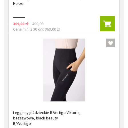
Horze
369,00 zł
499,00
Cena min. z 30 dni: 369,00 zł
Legginsy jeździeckie B Vertigo Viktoria,
bezszwowe, black beauty
B//Vertigo