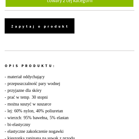
towary z tej kategorii
Zapytaj o produkt
OPIS PRODUKTU:
- materiał oddychający
- przepuszczalność pary wodnej
- przyjazne dla skóry
- prać w temp. 30 stopni
- można suszyć w suszarce
- lej: 60% nylon, 40% poliuretan
- wierzch: 95% bawełna, 5% elastan
- bi-elastyczny
- elastyczne zakończenie nogawki
- kieszonka zapinana na suwak z przodu