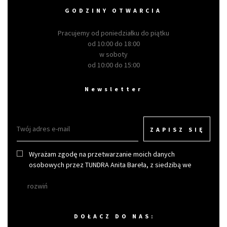
GODZINY OTWARCIA
Pracujemy od poniedziałku do piątku
od 10:00 do 18:00
w soboty
od 10:00 do 15:00
Newsletter
ZAPISZ SIĘ
Wyrażam zgodę na przetwarzanie moich danych
osobowych przez TUNDRA Anita Bareła, z siedzibą we
Wrocławiu w celu otrzymywania newslettera.
rozwiń
DOŁACZ DO NAS: