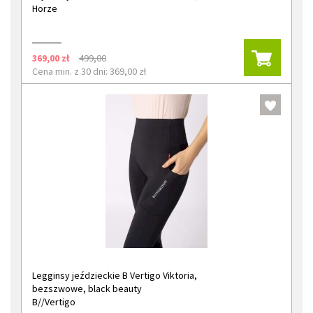
Horze
369,00 zł
499,00
Cena min. z 30 dni: 369,00 zł
Legginsy jeździeckie B Vertigo Viktoria,
bezszwowe, black beauty
B//Vertigo