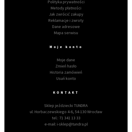
Polityka prywatności
Metody płatności
Jak zwrócić zakupy
Reklamacje i zwroty
Dane adresowe
Mapa serwisu
Moje konto
Moje dane
Zmień hasło
Historia zamówień
Usuń konto
KONTAKT
Sklep jeździecki TUNDRA
ul. Horbaczewskiego 4-6, 54-130 Wrocław
tel.:
71 341 13 33
e-mail:
i-sklep@tundra.pl