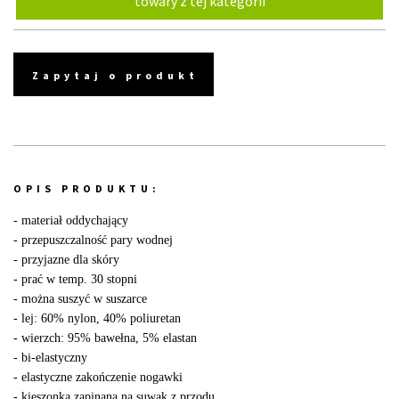
towary z tej kategorii
Zapytaj o produkt
OPIS PRODUKTU:
- materiał oddychający
- przepuszczalność pary wodnej
- przyjazne dla skóry
- prać w temp. 30 stopni
- można suszyć w suszarce
- lej: 60% nylon, 40% poliuretan
- wierzch: 95% bawełna, 5% elastan
- bi-elastyczny
- elastyczne zakończenie nogawki
- kieszonka zapinana na suwak z przodu