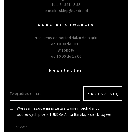
tel.:
71 341 13 33
e-mail:
i-sklep@tundra.pl
GODZINY OTWARCIA
Pracujemy od poniedziałku do piątku
od 10:00 do 18:00
w soboty
od 10:00 do 15:00
Newsletter
ZAPISZ SIĘ
Wyrażam zgodę na przetwarzanie moich danych
osobowych przez TUNDRA Anita Bareła, z siedzibą we
Wrocławiu w celu otrzymywania newslettera.
rozwiń