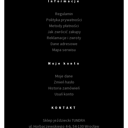
Informacje
Regulamin
Polityka prywatności
Metody płatności
Jak zwrócić zakupy
Reklamacje i zwroty
Dane adresowe
Mapa serwisu
Moje konto
Moje dane
Zmień hasło
Historia zamówień
Usuń konto
KONTAKT
Sklep jeździecki TUNDRA
ul. Horbaczewskiego 4-6, 54-130 Wrocław