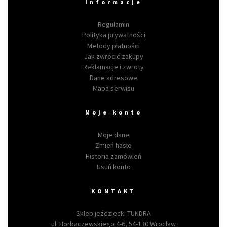
Informacje
Regulamin
Polityka prywatności
Metody płatności
Jak zwrócić zakupy
Reklamacje i zwroty
Dane adresowe
Mapa serwisu
Moje konto
Moje dane
Zmień hasło
Historia zamówień
Usuń konto
KONTAKT
Sklep jeździecki TUNDRA
ul. Horbaczewskiego 4-6, 54-130 Wrocław