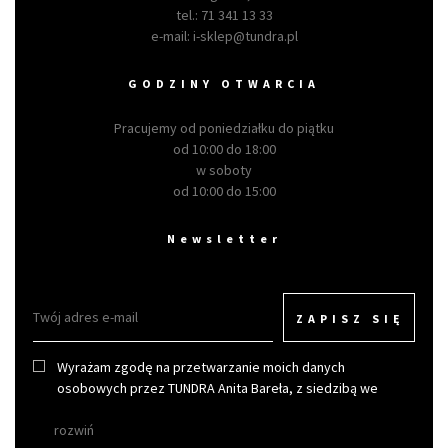
tel.:
71 341 13 33
e-mail:
i-sklep@tundra.pl
GODZINY OTWARCIA
Pracujemy od poniedziałku do piątku
od 10:00 do 18:00
w soboty
od 10:00 do 15:00
Newsletter
ZAPISZ SIĘ
Wyrażam zgodę na przetwarzanie moich danych
osobowych przez TUNDRA Anita Bareła, z siedzibą we
Wrocławiu w celu otrzymywania newslettera.
rozwiń