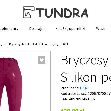
 suplementy
Do stajni
Książki, upominki
West
zęce
Bryczesy -Morello PAM- Silikon-pełny lej 8700 21
Bryczesy
Silikon-p
Producent:
HKM
Kod u dostawcy:
120678700.07
EAN: 4057052463716
420,00 zł