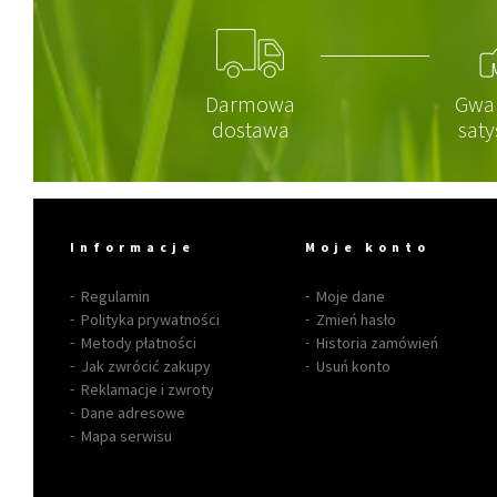
Darmowa
Gwa
dostawa
saty
Informacje
Moje konto
Regulamin
Moje dane
Polityka prywatności
Zmień hasło
Metody płatności
Historia zamówień
Jak zwrócić zakupy
Usuń konto
Reklamacje i zwroty
Dane adresowe
Mapa serwisu