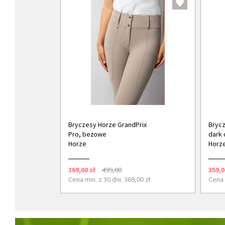
Bryczesy Horze GrandPrix
Brycz
Pro, beżowe
dark 
Horze
Horz
369,00 zł
499,00
359,0
Cena min. z 30 dni: 369,00 zł
Cena 