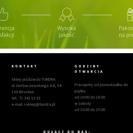
rancja
Wysoka
Pako
sfakcji
jakość
na pr
KONTAKT
GODZINY
OTWARCIA
Sklep jeździecki TUNDRA
Pracujemy od poniedziałku do
ul. Horbaczewskiego 4-6, 54-
piątku
130 Wrocław
od 10:00 do 18:00
tel.:
71 341 13 33
w soboty
e-mail:
i-sklep@tundra.pl
od 10:00 do 15:00
DOŁACZ DO NAS: