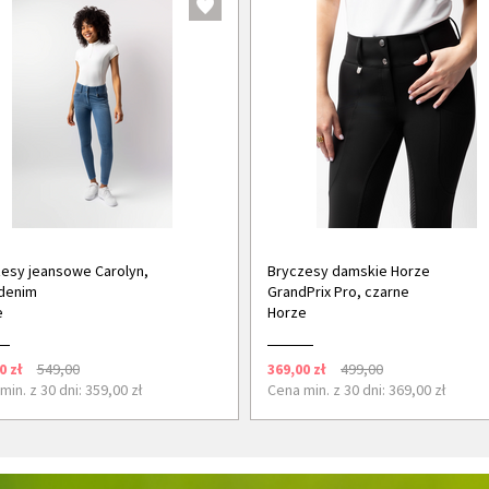
esy jeansowe Carolyn,
Bryczesy damskie Horze
denim
GrandPrix Pro, czarne
e
Horze
0 zł
549,00
369,00 zł
499,00
min. z 30 dni: 359,00 zł
Cena min. z 30 dni: 369,00 zł