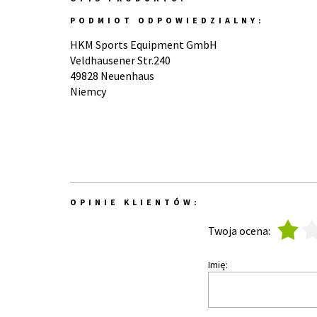
PODMIOT ODPOWIEDZIALNY:
HKM Sports Equipment GmbH
Veldhausener Str.240
49828 Neuenhaus
Niemcy
OPINIE KLIENTÓW:
1
2
Twoja ocena:
Imię: