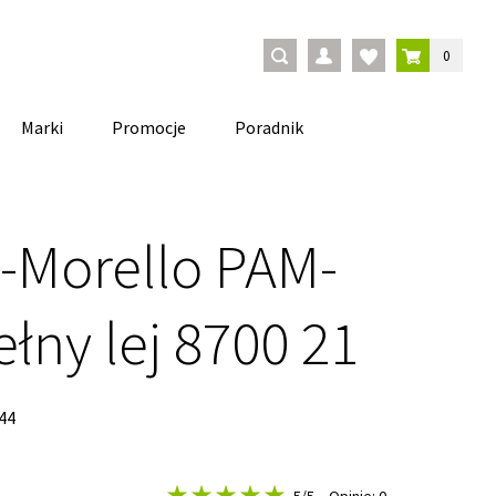
0
Marki
Promocje
Poradnik
 -Morello PAM-
ełny lej 8700 21
44