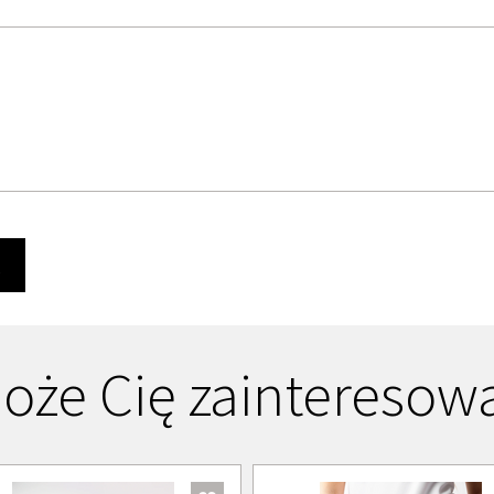
Ę
oże Cię zainteresow