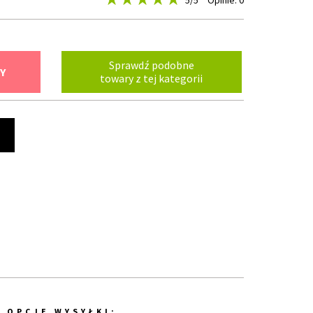
5
/5
Opinie: 0
Sprawdź podobne
Y
towary z tej kategorii
t
OPCJE WYSYŁKI: