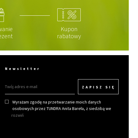
wanie
Kupon
ezent
rabatowy
Newsletter
ZAPISZ SIĘ
Wyrażam zgodę na przetwarzanie moich danych
osobowych przez TUNDRA Anita Bareła, z siedzibą we
Wrocławiu w celu otrzymywania newslettera.
rozwiń