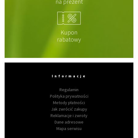
na prezent
Kupon
rabatowy
Informacje
Regulamin
Polityka prywatności
Metody płatności
Jak zwrócić zakupy
Reklamacje i zwroty
Dane adresowe
Mapa serwisu