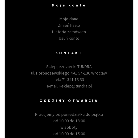
Moje konto
Moje dane
Zmień hasło
Historia zamówień
Usuń konto
KONTAKT
Sklep jeździecki TUNDRA
ul. Horbaczewskiego 4-6, 54-130 Wrocław
tel.:
71 341 13 33
e-mail:
i-sklep@tundra.pl
GODZINY OTWARCIA
Pracujemy od poniedziałku do piątku
od 10:00 do 18:00
w soboty
od 10:00 do 15:00