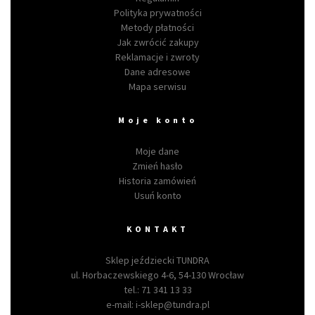
Polityka prywatności
Metody płatności
Jak zwrócić zakupy
Reklamacje i zwroty
Dane adresowe
Mapa serwisu
Moje konto
Moje dane
Zmień hasło
Historia zamówień
Usuń konto
KONTAKT
Sklep jeździecki TUNDRA
ul. Horbaczewskiego 4-6, 54-130 Wrocław
tel.:
71 341 13 33
e-mail:
i-sklep@tundra.pl