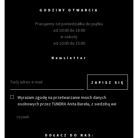
GODZINY OTWARCIA
Pracujemy od poniedziałku do piątku
od 10:00 do 18:00
w soboty
od 10:00 do 15:00
Newsletter
ZAPISZ SIĘ
Wyrażam zgodę na przetwarzanie moich danych
osobowych przez TUNDRA Anita Bareła, z siedzibą we
Wrocławiu w celu otrzymywania newslettera.
rozwiń
DOŁACZ DO NAS: