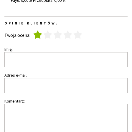
Payu: 0,00 zł Przedpłata: 0,00 zł
OPINIE KLIENTÓW:
1
2
3
4
5
Twoja ocena:
Imię:
Adres e-mail:
Komentarz: