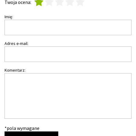
1
2
3
4
5
Twoja ocena:
Imię:
Adres e-mail:
Komentarz:
*pola wymagane