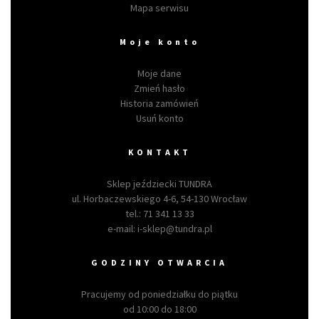
Mapa serwisu
Moje konto
Moje dane
Zmień hasło
Historia zamówień
Usuń konto
KONTAKT
Sklep jeździecki TUNDRA
ul. Horbaczewskiego 4-6, 54-130 Wrocław
tel.:
71 341 13 33
e-mail:
i-sklep@tundra.pl
GODZINY OTWARCIA
Pracujemy od poniedziałku do piątku
od 10:00 do 18:00