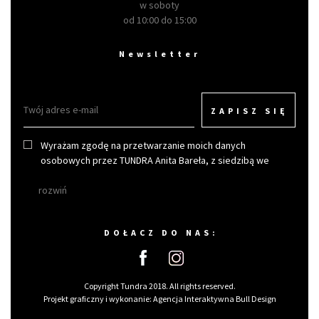
w soboty
od 10:00 do 15:00
Newsletter
ZAPISZ SIĘ
Wyrażam zgodę na przetwarzanie moich danych
osobowych przez TUNDRA Anita Bareła, z siedzibą we
Wrocławiu w celu otrzymywania newslettera.
rozwiń
DOŁACZ DO NAS:
Copyright Tundra 2018. All rights reserved.
Projekt graficzny i wykonanie:
Agencja Interaktywna Bull Design