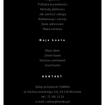
Polityka prywatności
Metody płatności
Jak zwrócić zakupy
Reklamacje i zwroty
Dane adresowe
Mapa serwisu
Moje konto
Moje dane
Zmień hasło
Historia zamówień
Usuń konto
KONTAKT
Sklep jeździecki TUNDRA
ul. Horbaczewskiego 4-6, 54-130 Wrocław
tel.:
71 341 13 33
e-mail:
i-sklep@tundra.pl