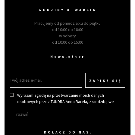
GODZINY OTWARCIA
Pracujemy od poniedziałku do piątku
od 10:00 do 18:00
w soboty
od 10:00 do 15:00
Newsletter
ZAPISZ SIĘ
Wyrażam zgodę na przetwarzanie moich danych
osobowych przez TUNDRA Anita Bareła, z siedzibą we
Wrocławiu w celu otrzymywania newslettera.
rozwiń
DOŁACZ DO NAS: