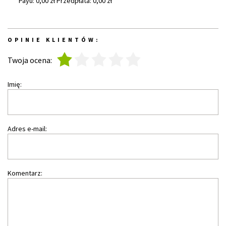
Payu: 0,00 zł Przedpłata: 0,00 zł
OPINIE KLIENTÓW:
1
2
3
4
5
Twoja ocena:
Imię:
Adres e-mail:
Komentarz: