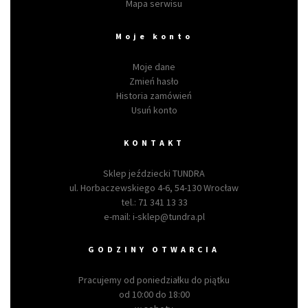
Mapa serwisu
Moje konto
Moje dane
Zmień hasło
Historia zamówień
Usuń konto
KONTAKT
Sklep jeździecki TUNDRA
ul. Horbaczewskiego 4-6, 54-130 Wrocław
tel.:
71 341 13 33
e-mail:
i-sklep@tundra.pl
GODZINY OTWARCIA
Pracujemy od poniedziałku do piątku
od 10:00 do 18:00