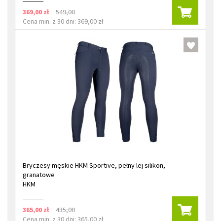
369,00 zł
549,00
Cena min. z 30 dni: 369,00 zł
Bryczesy męskie HKM Sportive, pełny lej silikon,
granatowe
HKM
365,00 zł
435,00
Cena min. z 30 dni: 365,00 zł