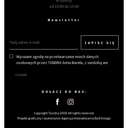
w soboty
od 10:00 do 15:00
Newsletter
ZAPISZ SIĘ
Wyrażam zgodę na przetwarzanie moich danych
osobowych przez TUNDRA Anita Bareła, z siedzibą we
Wrocławiu w celu otrzymywania newslettera.
rozwiń
DOŁACZ DO NAS:
Copyright Tundra 2018. All rights reserved.
Projekt graficzny i wykonanie:
Agencja Interaktywna Bull Design