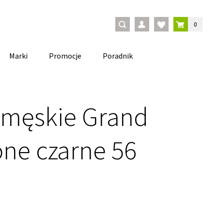
0
Marki
Promocje
Poradnik
 męskie Grand
cone czarne 56