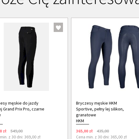
esy męskie do jazdy
Bryczesy męskie HKM
j Grand Prix Pro, czarne
Sportive, pełny lej silikon,
e
granatowe
HKM
0 zł
549,00
365,00 zł
435,00
min. z 30 dni: 369,00 zł
Cena min. z 30 dni: 365,00 zł