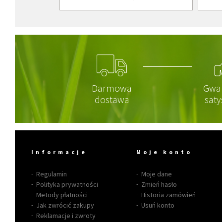
Darmowa
Gwa
dostawa
saty
Informacje
Moje konto
Regulamin
Moje dane
Polityka prywatności
Zmień hasło
Metody płatności
Historia zamówień
Jak zwrócić zakupy
Usuń konto
Reklamacje i zwroty