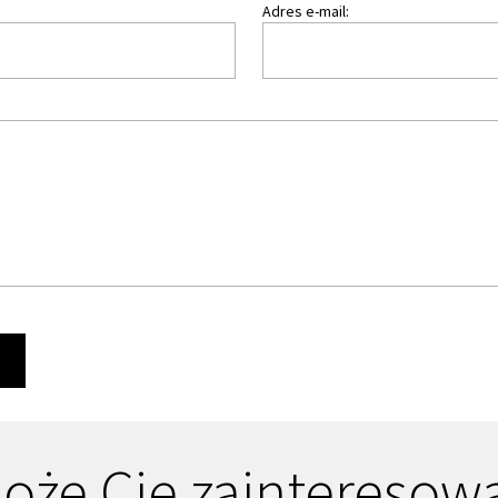
Adres e-mail:
Ę
oże Cię zainteresow