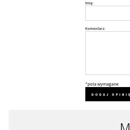
Imię:
Komentarz:
*pola wymagane
DODAJ OPINI
M