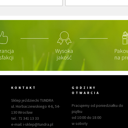
rancja
Wysoka
Pako
sfakcji
jakość
na pr
KONTAKT
GODZINY
OTWARCIA
Sklep jeździecki TUNDRA
Pracujemy od poniedziałku do
ul. Horbaczewskiego 4-6, 54-
piątku
130 Wrocław
od 10:00 do 18:00
tel.:
71 341 13 33
w soboty
e-mail:
i-sklep@tundra.pl