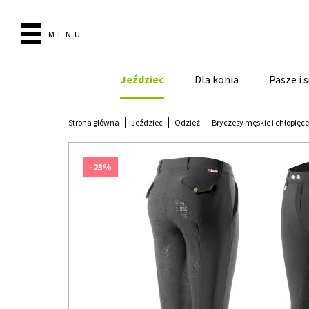
MENU
Jeździec
Dla konia
Pasze i
Strona główna
Jeździec
Odzież
Bryczesy męskie i chłopięce
-23%