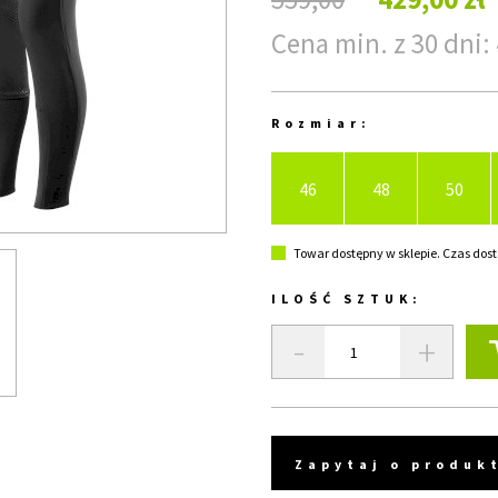
Cena min. z 30 dni: 
Rozmiar:
46
48
50
Towar dostępny w sklepie. Czas dost
ILOŚĆ SZTUK:
-
+
Zapytaj o produk