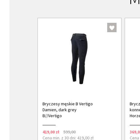
Bryczesy męskie B Vertigo
Brycz
Damien, dark grey
konne
B//Vertigo
Horz
419,00 zł
599,00
369,0
Cena min. z 30 dni: 419,00 zł
Cena 