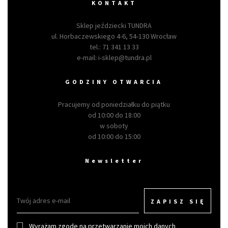
KONTAKT
Sklep jeździecki TUNDRA
ul. Horbaczewskiego 4-6, 54-130 Wrocław
tel.:
71 341 13 33
e-mail:
i-sklep@tundra.pl
GODZINY OTWARCIA
Pracujemy od poniedziałku do piątku
od 10:00 do 18:00
w soboty
od 10:00 do 15:00
Newsletter
ZAPISZ SIĘ
Wyrażam zgodę na przetwarzanie moich danych