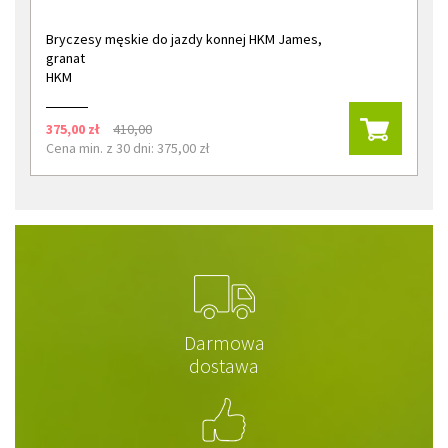
Bryczesy męskie do jazdy konnej HKM James,
granat
HKM
375,00 zł
410,00
Cena min. z 30 dni: 375,00 zł
Darmowa
dostawa