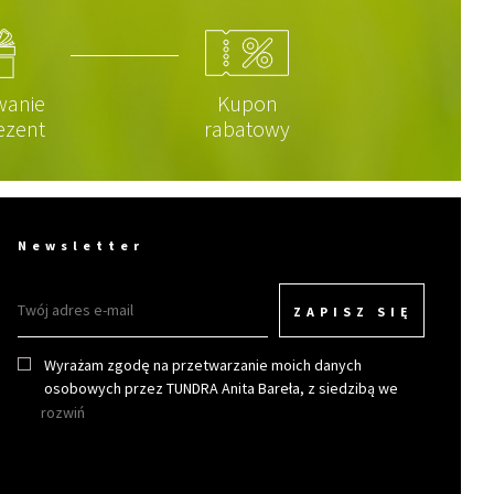
wanie
Kupon
ezent
rabatowy
Newsletter
ZAPISZ SIĘ
Wyrażam zgodę na przetwarzanie moich danych
osobowych przez TUNDRA Anita Bareła, z siedzibą we
Wrocławiu w celu otrzymywania newslettera.
rozwiń