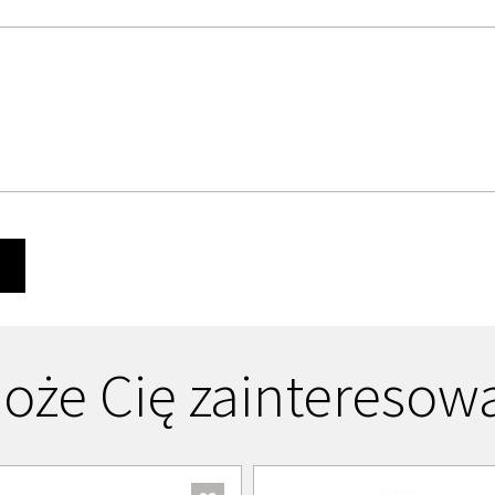
Ę
oże Cię zainteresow