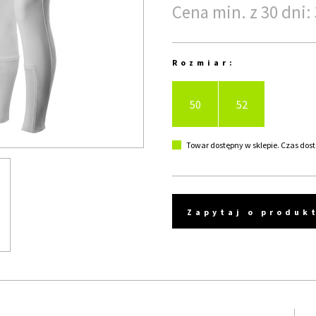
Cena min. z 30 dni: 
Rozmiar:
50
52
Towar dostępny w sklepie. Czas dost
Zapytaj o produk