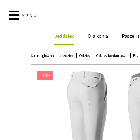
MENU
Jeździec
Dla konia
Pasze i
Strona główna
Jeździec
Odzież
Odzież konkursowa
Bryc
-29%