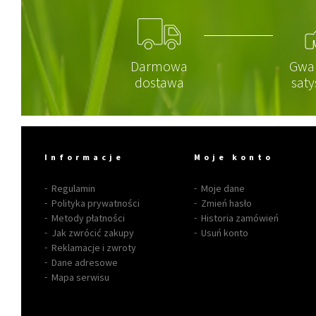
Darmowa
Gwa
dostawa
saty
Informacje
Moje konto
Regulamin
Moje dane
Polityka prywatności
Zmień hasło
Metody płatności
Historia zamówień
Jak zwrócić zakupy
Usuń konto
Reklamacje i zwroty
Dane adresowe
Mapa serwisu