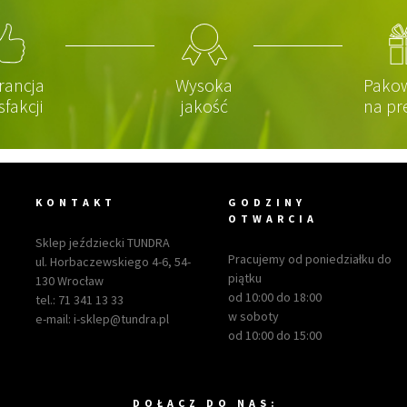
rancja
Wysoka
Pako
sfakcji
jakość
na pr
KONTAKT
GODZINY
OTWARCIA
Sklep jeździecki TUNDRA
Pracujemy od poniedziałku do
ul. Horbaczewskiego 4-6, 54-
piątku
130 Wrocław
od 10:00 do 18:00
tel.:
71 341 13 33
w soboty
e-mail:
i-sklep@tundra.pl
od 10:00 do 15:00
DOŁACZ DO NAS: