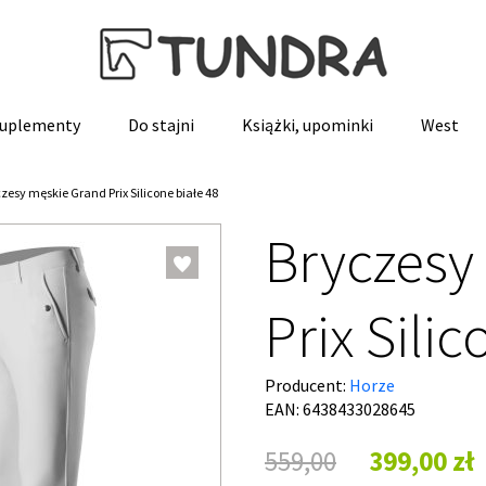
 suplementy
Do stajni
Książki, upominki
West
zesy męskie Grand Prix Silicone białe 48
Bryczesy
Prix Sili
Producent:
Horze
EAN: 6438433028645
559,00
399,00 zł