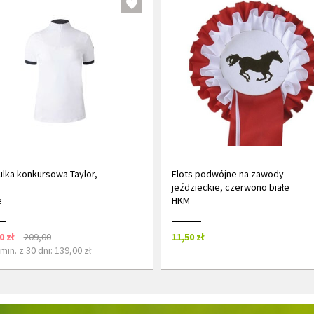
lka konkursowa Taylor,
Flots podwójne na zawody
jeździeckie, czerwono białe
e
HKM
0 zł
209,00
11,50 zł
min. z 30 dni: 139,00 zł