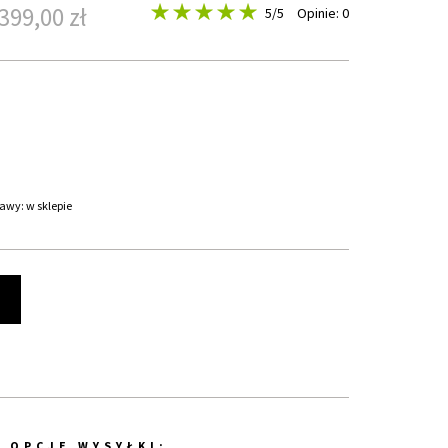
399,00 zł
5
/5
Opinie: 0
awy: w sklepie
t
OPCJE WYSYŁKI: