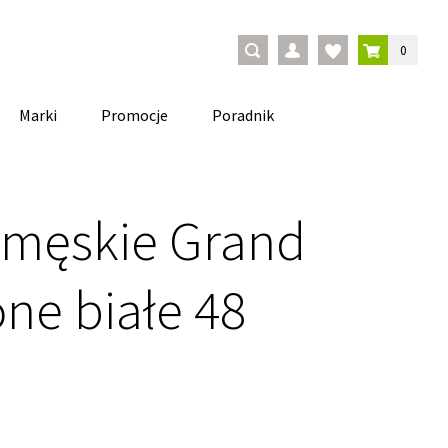
0
Marki
Promocje
Poradnik
 męskie Grand
cone białe 48