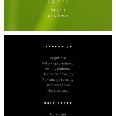
Kupon
rabatowy
Informacje
Regulamin
Polityka prywatności
Metody płatności
Jak zwrócić zakupy
Reklamacje i zwroty
Dane adresowe
Mapa serwisu
Moje konto
Moje dane