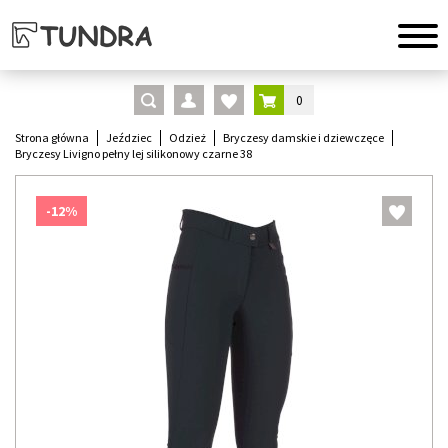
0
Strona główna
Jeździec
Odzież
Bryczesy damskie i dziewczęce
Bryczesy Livigno pełny lej silikonowy czarne 38
-12%