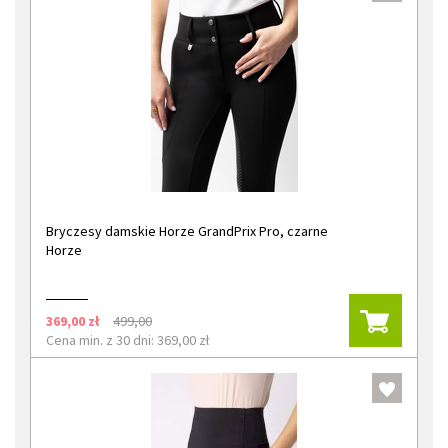
Bryczesy damskie Horze GrandPrix Pro, czarne
Horze
369,00 zł
499,00
Cena min. z 30 dni: 369,00 zł