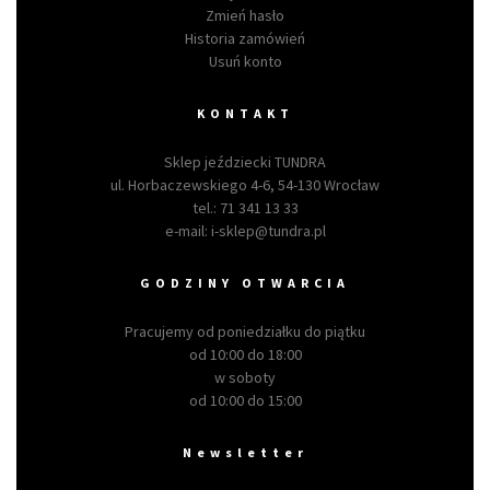
Zmień hasło
Historia zamówień
Usuń konto
KONTAKT
Sklep jeździecki TUNDRA
ul. Horbaczewskiego 4-6, 54-130 Wrocław
tel.:
71 341 13 33
e-mail:
i-sklep@tundra.pl
GODZINY OTWARCIA
Pracujemy od poniedziałku do piątku
od 10:00 do 18:00
w soboty
od 10:00 do 15:00
Newsletter