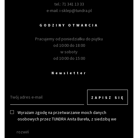
tel.:
71 341 13 33
e-mail:
i-sklep@tundra.pl
GODZINY OTWARCIA
Pracujemy od poniedziałku do piątku
od 10:00 do 18:00
w soboty
od 10:00 do 15:00
Newsletter
ZAPISZ SIĘ
Wyrażam zgodę na przetwarzanie moich danych
osobowych przez TUNDRA Anita Bareła, z siedzibą we
Wrocławiu w celu otrzymywania newslettera.
rozwiń