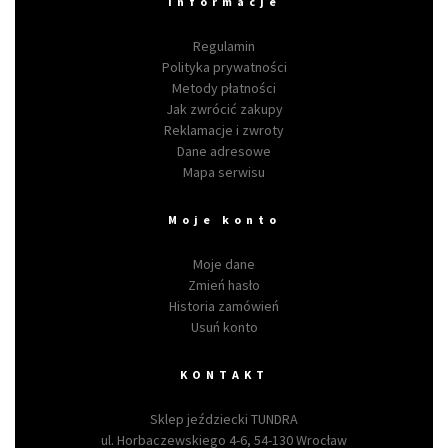
Informacje
Regulamin
Polityka prywatności
Metody płatności
Jak zwrócić zakupy
Reklamacje i zwroty
Dane adresowe
Mapa serwisu
Moje konto
Moje dane
Zmień hasło
Historia zamówień
Usuń konto
KONTAKT
Sklep jeździecki TUNDRA
ul. Horbaczewskiego 4-6, 54-130 Wrocław