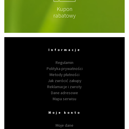
Kupon
rabatowy
Informacje
Regulamin
Polityka prywatności
Metody płatności
Jak zwrócić zakupy
Reklamacje i zwroty
Dane adresowe
Mapa serwisu
Moje konto
Moje dane