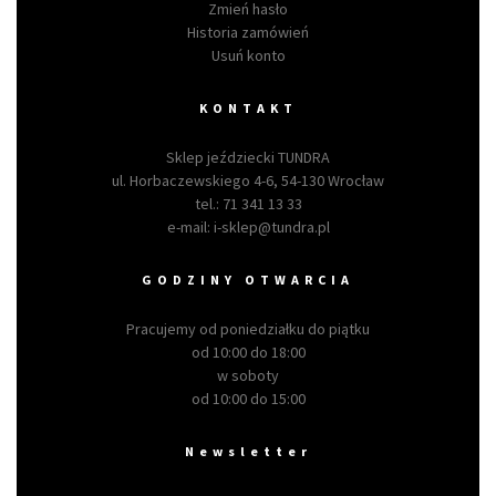
Zmień hasło
Historia zamówień
Usuń konto
KONTAKT
Sklep jeździecki TUNDRA
ul. Horbaczewskiego 4-6, 54-130 Wrocław
tel.:
71 341 13 33
e-mail:
i-sklep@tundra.pl
GODZINY OTWARCIA
Pracujemy od poniedziałku do piątku
od 10:00 do 18:00
w soboty
od 10:00 do 15:00
Newsletter