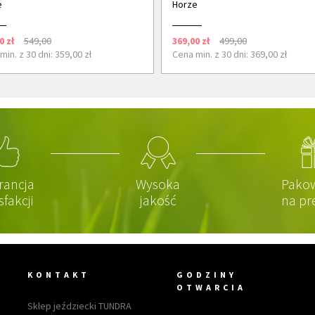
e
Horze
0 zł
549,00
369,00 zł
499,00
min. z 30 dni: 359,00 zł
Cena min. z 30 dni: 369,00 zł
rancja
Wysoka
Pako
sfakcji
jakość
na pr
KONTAKT
GODZINY
OTWARCIA
Sklep jeździecki TUNDRA