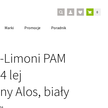
0
Marki
Promocje
Poradnik
 -Limoni PAM
4 lej
ny Alos, biały
16