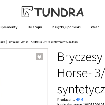
 suplementy
Do stajni
Książki, upominki
West
zęce
Bryczesy -Limoni PAM Horse- 3/4 lej syntetyczny Alos, biały
Bryczesy
Horse- 3/
syntetycz
Producent:
HKM
Kod u dostawcy:
106251200.05