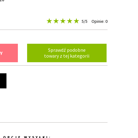
5
/5
Opinie: 0
Sprawdź podobne
Y
towary z tej kategorii
t
OPCJE WYSYŁKI: