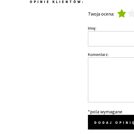
OPINIE KLIENTÓW:
1
2
Twoja ocena:
Imię:
Komentarz:
*pola wymagane
DODAJ OPINI