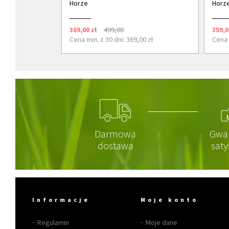
Horze
Horz
369,00 zł
499,00
359,0
Cena min. z 30 dni: 369,00 zł
Cena 
Darmowa
Gwa
dostawa
saty
Informacje
Moje konto
Regulamin
Moje dane