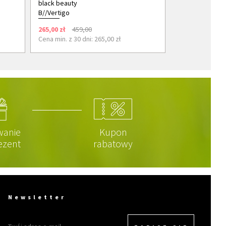
black beauty
B//Vertigo
265,00 zł
459,00
Cena min. z 30 dni: 265,00 zł
wanie
Kupon
ezent
rabatowy
Newsletter