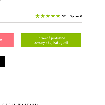
5
/5
Opinie: 0
Sprawdź podobne
Y
towary z tej kategorii
t
OPCJE WYSYŁKI: