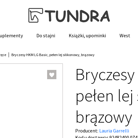
 suplementy
Do stajni
Książki, upominki
West
zęce
Bryczesy HKM LG Basic, pełen lej silikonowy, brązowy
Bryczesy
pełen lej
brązowy
Producent:
Lauria Garrelli
Kod u dostawcy:
92482400.074