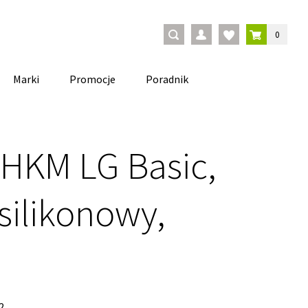
0
Marki
Promocje
Poradnik
 HKM LG Basic,
 silikonowy,
2