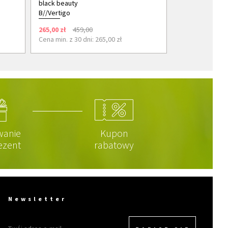
black beauty
B//Vertigo
265,00 zł
459,00
Cena min. z 30 dni: 265,00 zł
wanie
Kupon
ezent
rabatowy
Newsletter