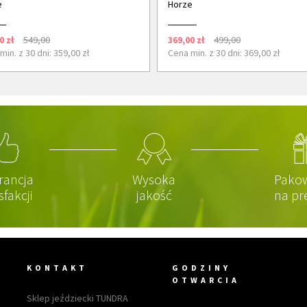
e
Horze
0 zł
549,00
369,00 zł
499,00
min. z 30 dni: 359,00 zł
Cena min. z 30 dni: 369,00 zł
rancja
Wysoka
Pako
sfakcji
jakość
na pr
KONTAKT
GODZINY
OTWARCIA
Sklep jeździecki TUNDRA