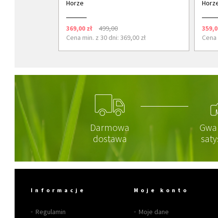
Horze
Horz
369,00 zł
499,00
359,0
Cena min. z 30 dni: 369,00 zł
Cena 
Darmowa
Gwa
dostawa
saty
Informacje
Moje konto
Regulamin
Moje dane