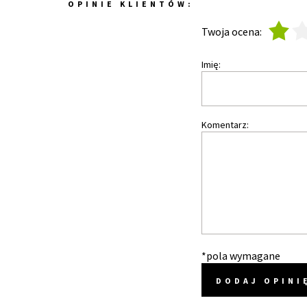
OPINIE KLIENTÓW:
1
2
Twoja ocena:
Imię:
Komentarz:
*pola wymagane
DODAJ OPINI