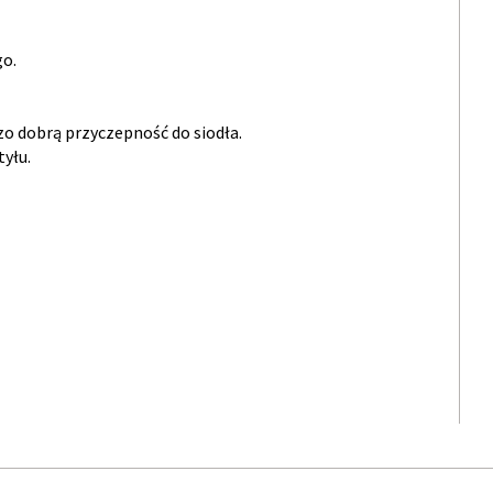
go.
zo dobrą przyczepność do siodła.
tyłu.