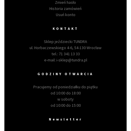
Zmień hasło
Historia zamówień
Usuń konto
KONTAKT
Sklep jeździecki TUNDRA
ul. Horbaczewskiego 4-6, 54-130 Wrocław
tel.:
71 341 13 33
e-mail:
i-sklep@tundra.pl
GODZINY OTWARCIA
Pracujemy od poniedziałku do piątku
od 10:00 do 18:00
w soboty
od 10:00 do 15:00
Newsletter