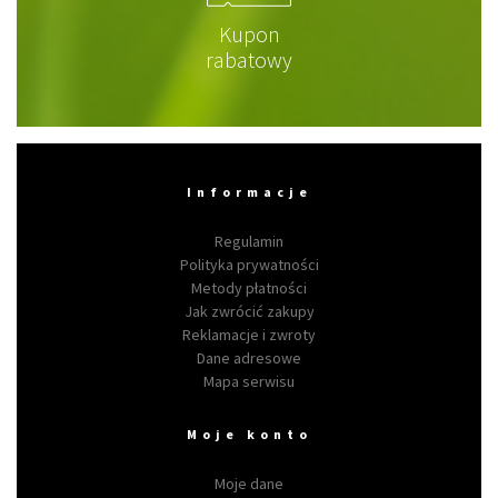
Kupon
rabatowy
Informacje
Regulamin
Polityka prywatności
Metody płatności
Jak zwrócić zakupy
Reklamacje i zwroty
Dane adresowe
Mapa serwisu
Moje konto
Moje dane