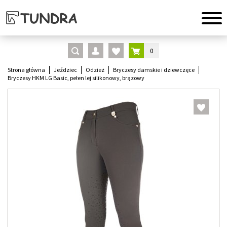
0
Strona główna
Jeździec
Odzież
Bryczesy damskie i dziewczęce
Bryczesy HKM LG Basic, pełen lej silikonowy, brązowy