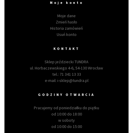
Moje konto
Moje dane
Zmień hasło
Historia zamówień
Usuń konto
KONTAKT
Sklep jeździecki TUNDRA
ul. Horbaczewskiego 4-6, 54-130 Wrocław
tel.:
71 341 13 33
e-mail:
i-sklep@tundra.pl
GODZINY OTWARCIA
Pracujemy od poniedziałku do piątku
od 10:00 do 18:00
w soboty
od 10:00 do 15:00