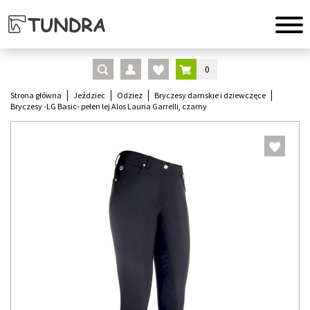
0
Strona główna
Jeździec
Odzież
Bryczesy damskie i dziewczęce
Bryczesy -LG Basic- pełen lej Alos Lauria Garrelli, czarny