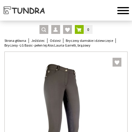
0
Strona główna
Jeździec
Odzież
Bryczesy damskie i dziewczęce
Bryczesy -LG Basic- pełen lej Alos Lauria Garrelli, brązowy