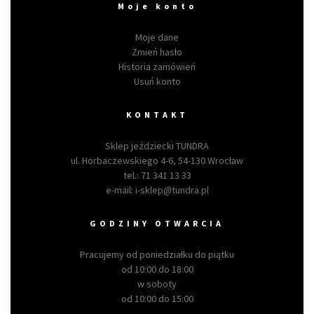
Moje konto
Moje dane
Zmień hasło
Historia zamówień
Usuń konto
KONTAKT
Sklep jeździecki TUNDRA
ul. Horbaczewskiego 4-6, 54-130 Wrocław
tel.:
71 341 13 33
e-mail:
i-sklep@tundra.pl
GODZINY OTWARCIA
Pracujemy od poniedziałku do piątku
od 10:00 do 18:00
w soboty
od 10:00 do 15:00