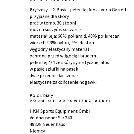
Bryczesy -LG Basic- pełen lej Alos Lauria Garrelli
przyjazne dla skóry
prać w temp. 30 stopni
można suszyć w suszarce
materiał leja: 60% poliamid, 40% poliuretan
wierzch: 93% nylon, 7% elastan
wygodny elastyczny materiał
ochrona przed wilgocią i brudem
pełen lej 4/4 ze skóry syntetycznej alos
w pasie szlufki na pasek
dwie przednie kieszenie
elastyczne zakończenie nogawki
Kolor: biały
PODMIOT ODPOWIEDZIALNY:
HKM Sports Equipment GmbH
Veldhausener Str.240
49828 Neuenhaus
Niemcy