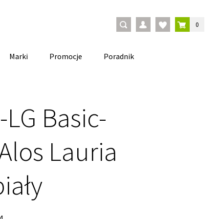
0
Marki
Promocje
Poradnik
-LG Basic-
 Alos Lauria
biały
4