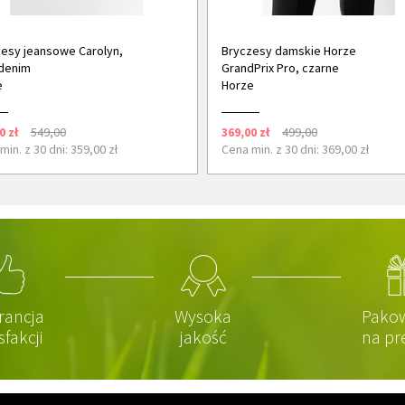
esy jeansowe Carolyn,
Bryczesy damskie Horze
denim
GrandPrix Pro, czarne
e
Horze
0 zł
549,00
369,00 zł
499,00
min. z 30 dni: 359,00 zł
Cena min. z 30 dni: 369,00 zł
rancja
Wysoka
Pako
sfakcji
jakość
na pr