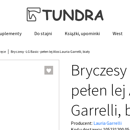
 suplementy
Do stajni
Książki, upominki
West
zęce
Bryczesy -LG Basic- pełen lej Alos Lauria Garrelli, biały
Bryczesy 
pełen lej
Garrelli, 
Producent:
Lauria Garrelli
Kod u dostawcy:
105231200.05