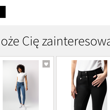
Ę
oże Cię zainteresow