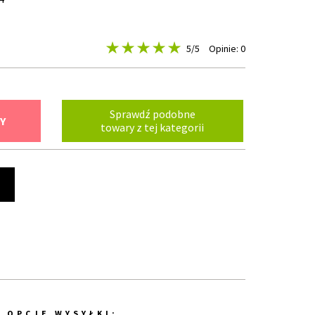
5
/5
Opinie: 0
Sprawdź podobne
Y
towary z tej kategorii
t
OPCJE WYSYŁKI: