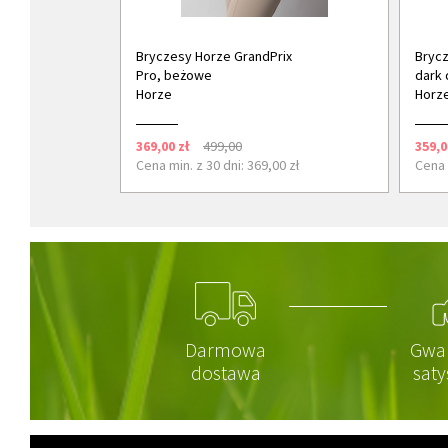
Bryczesy Horze GrandPrix
Brycz
Pro, beżowe
dark 
Horze
Horz
369,00 zł
499,00
359,0
Cena min. z 30 dni: 369,00 zł
Cena 
Darmowa
Gwa
dostawa
saty