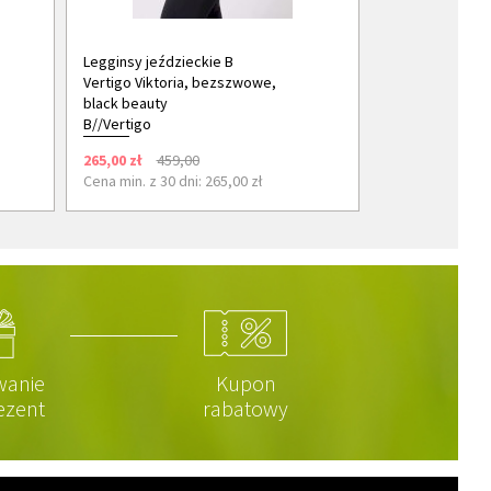
Legginsy jeździeckie B
Vertigo Viktoria, bezszwowe,
black beauty
B//Vertigo
265,00 zł
459,00
Cena min. z 30 dni: 265,00 zł
wanie
Kupon
ezent
rabatowy