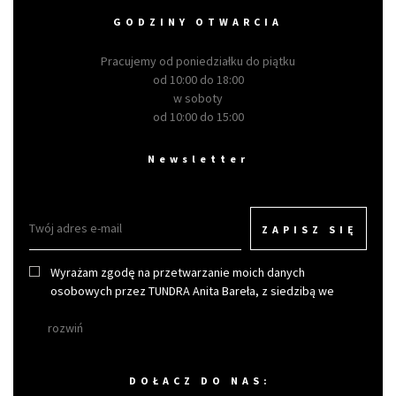
GODZINY OTWARCIA
Pracujemy od poniedziałku do piątku
od 10:00 do 18:00
w soboty
od 10:00 do 15:00
Newsletter
ZAPISZ SIĘ
Wyrażam zgodę na przetwarzanie moich danych
osobowych przez TUNDRA Anita Bareła, z siedzibą we
Wrocławiu w celu otrzymywania newslettera.
rozwiń
DOŁACZ DO NAS: