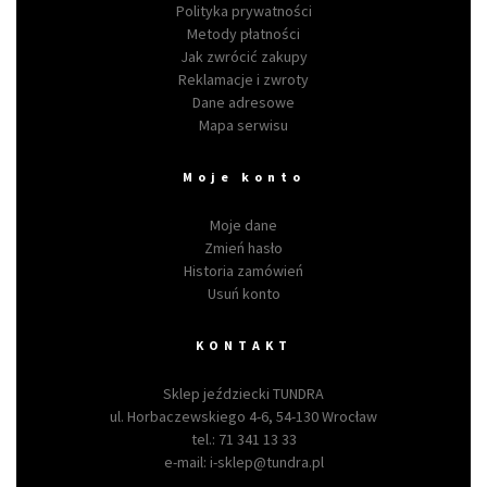
Polityka prywatności
Metody płatności
Jak zwrócić zakupy
Reklamacje i zwroty
Dane adresowe
Mapa serwisu
Moje konto
Moje dane
Zmień hasło
Historia zamówień
Usuń konto
KONTAKT
Sklep jeździecki TUNDRA
ul. Horbaczewskiego 4-6, 54-130 Wrocław
tel.:
71 341 13 33
e-mail:
i-sklep@tundra.pl