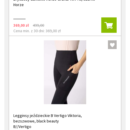
Horze
369,00 zł
499,00
Cena min. z 30 dni: 369,00 zł
Legginsy jeździeckie B Vertigo Viktoria,
bezszwowe, black beauty
B//Vertigo