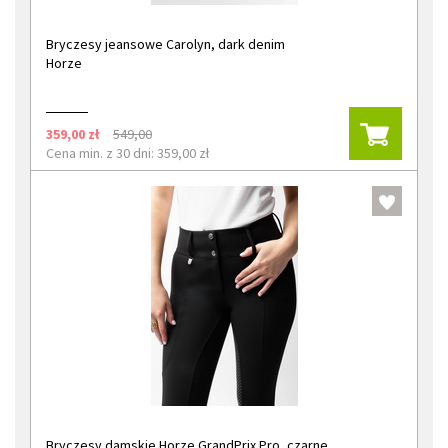
Bryczesy jeansowe Carolyn, dark denim
Horze
359,00 zł
549,00
Cena min. z 30 dni: 359,00 zł
Bryczesy damskie Horze GrandPrix Pro, czarne