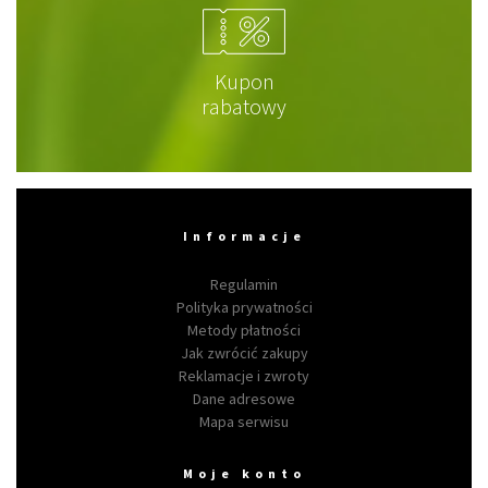
Kupon
rabatowy
Informacje
Regulamin
Polityka prywatności
Metody płatności
Jak zwrócić zakupy
Reklamacje i zwroty
Dane adresowe
Mapa serwisu
Moje konto