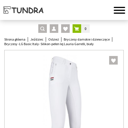
0
Strona główna
Jeździec
Odzież
Bryczesy damskie i dziewczęce
Bryczesy -LG Basic Italy- Silikon-pełen lej Lauria Garrelli, biały