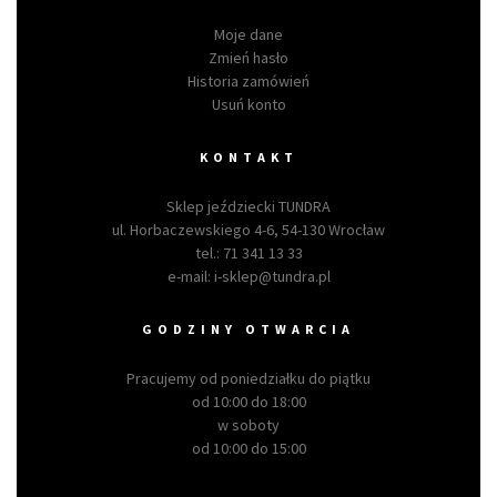
Moje dane
Zmień hasło
Historia zamówień
Usuń konto
KONTAKT
Sklep jeździecki TUNDRA
ul. Horbaczewskiego 4-6, 54-130 Wrocław
tel.:
71 341 13 33
e-mail:
i-sklep@tundra.pl
GODZINY OTWARCIA
Pracujemy od poniedziałku do piątku
od 10:00 do 18:00
w soboty
od 10:00 do 15:00