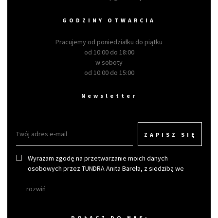
GODZINY OTWARCIA
Pracujemy od poniedziałku do piątku
od 10:00 do 18:00
w soboty
od 10:00 do 15:00
Newsletter
ZAPISZ SIĘ
Wyrażam zgodę na przetwarzanie moich danych
osobowych przez TUNDRA Anita Bareła, z siedzibą we
Wrocławiu w celu otrzymywania newslettera.
rozwiń
DOŁACZ DO NAS: