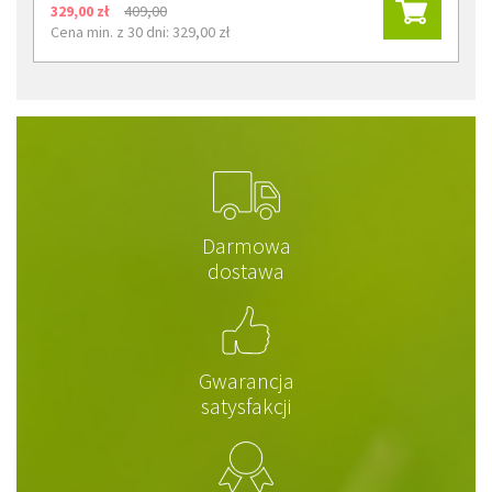
329,00 zł
409,00
Cena min. z 30 dni: 329,00 zł
Darmowa
dostawa
Gwarancja
satysfakcji