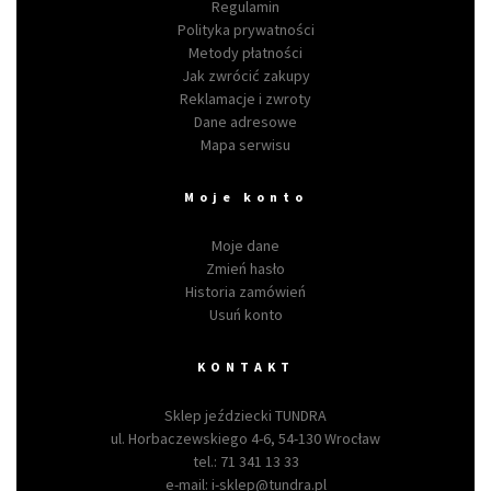
Regulamin
Polityka prywatności
Metody płatności
Jak zwrócić zakupy
Reklamacje i zwroty
Dane adresowe
Mapa serwisu
Moje konto
Moje dane
Zmień hasło
Historia zamówień
Usuń konto
KONTAKT
Sklep jeździecki TUNDRA
ul. Horbaczewskiego 4-6, 54-130 Wrocław
tel.:
71 341 13 33
e-mail:
i-sklep@tundra.pl