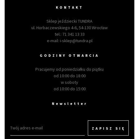
KONTAKT
Sklep jeździecki TUNDRA
ul. Horbaczewskiego 4-6, 54-130 Wrocław
tel.:
71 341 13 33
e-mail:
i-sklep@tundra.pl
GODZINY OTWARCIA
Pracujemy od poniedziałku do piątku
od 10:00 do 18:00
w soboty
od 10:00 do 15:00
Newsletter
ZAPISZ SIĘ