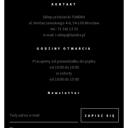
KONTAKT
Sklep jeździecki TUNDRA
ul. Horbaczewskiego 4-6, 54-130 Wrocław
tel.:
71 341 13 33
e-mail:
i-sklep@tundra.pl
GODZINY OTWARCIA
Pracujemy od poniedziałku do piątku
od 10:00 do 18:00
w soboty
od 10:00 do 15:00
Newsletter
ZAPISZ SIĘ