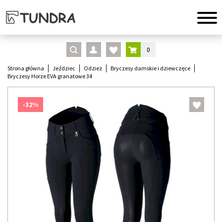
0
Strona główna
Jeździec
Odzież
Bryczesy damskie i dziewczęce
Bryczesy Horze EVA granatowe 34
-32%