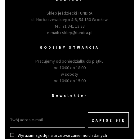
Sklep jeździecki TUNDRA
ul. Horbaczewskiego 4-6, 54-130 Wrocław
tel.:
71 341 13 33
e-mail:
i-sklep@tundra.pl
GODZINY OTWARCIA
Pracujemy od poniedziałku do piątku
od 10:00 do 18:00
w soboty
od 10:00 do 15:00
Newsletter
ZAPISZ SIĘ
Wyrażam zgodę na przetwarzanie moich danych