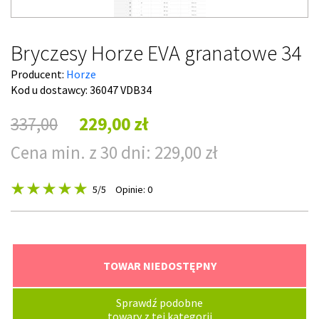
Bryczesy Horze EVA granatowe 34
Producent:
Horze
Kod u dostawcy:
36047 VDB34
337,00
229,00 zł
Cena min. z 30 dni: 229,00 zł
5
/5
Opinie: 0
TOWAR NIEDOSTĘPNY
Sprawdź podobne
towary z tej kategorii