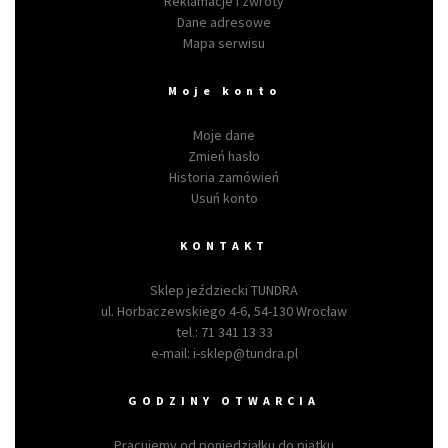
Reklamacje i zwroty
Dane adresowe
Mapa serwisu
Moje konto
Moje dane
Zmień hasło
Historia zamówień
Usuń konto
KONTAKT
Sklep jeździecki TUNDRA
ul. Horbaczewskiego 4-6, 54-130 Wrocław
tel.:
71 341 13 33
e-mail:
i-sklep@tundra.pl
GODZINY OTWARCIA
Pracujemy od poniedziałku do piątku