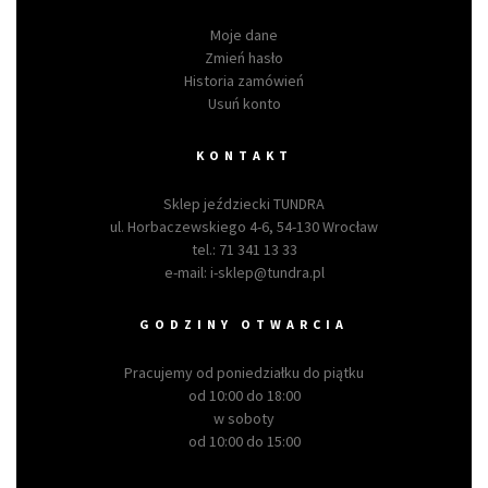
Moje dane
Zmień hasło
Historia zamówień
Usuń konto
KONTAKT
Sklep jeździecki TUNDRA
ul. Horbaczewskiego 4-6, 54-130 Wrocław
tel.:
71 341 13 33
e-mail:
i-sklep@tundra.pl
GODZINY OTWARCIA
Pracujemy od poniedziałku do piątku
od 10:00 do 18:00
w soboty
od 10:00 do 15:00