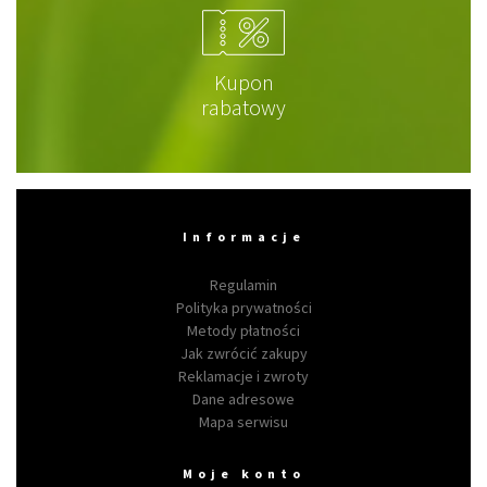
Kupon
rabatowy
Informacje
Regulamin
Polityka prywatności
Metody płatności
Jak zwrócić zakupy
Reklamacje i zwroty
Dane adresowe
Mapa serwisu
Moje konto