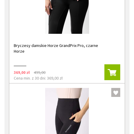
Bryczesy damskie Horze GrandPrix Pro, czarne
Horze
369,00 zł
499,00
Cena min. z 30 dni: 369,00 zł