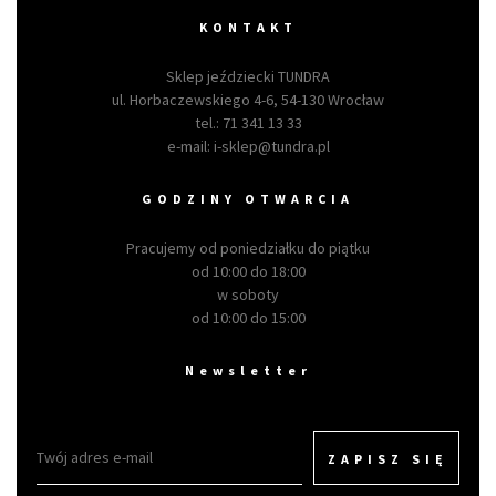
KONTAKT
Sklep jeździecki TUNDRA
ul. Horbaczewskiego 4-6, 54-130 Wrocław
tel.:
71 341 13 33
e-mail:
i-sklep@tundra.pl
GODZINY OTWARCIA
Pracujemy od poniedziałku do piątku
od 10:00 do 18:00
w soboty
od 10:00 do 15:00
Newsletter
ZAPISZ SIĘ